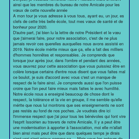
ainsi que les membres du bureau de notre Amicale pour les
vœux de cette nouvelle année
A mon tour je vous adresse à vous tous, ayant eu, un jour, es
clefs de cette très belle école, tout mes vœux de santé et de
bonheur pour 2020.
D'autre part, j'ai bien lu la lettre de notre Président et le vœu
que j'aimerai faire, pour notre association, c'est de ne plus
jamais revoir ces querelles auxquelles nous avons assisté en
2019. Notre école mérite mieux que ça, elle a fait des milliers
d'hommes honnêtes et responsables. Je comprends que
lorsque jour après jour, dans l'ombre et pendant des années,
vous œuvrez pour cette association que vous puissiez être en
colère lorsque certains d'entre nous disent que vous faites mal
ce boulot, je suis d'accord avec vous c'est un manque de
respect de le faire ainsi. Je comprends aussi que l'on puisse
croire que l'on peut faire mieux mais faites le avec humilité.
Notre école nous a enseigné beaucoup de chose dont le
respect, la tolérance et la vie en groupe, il me semble qu'elle
mérite que nous lui montrons que ses enseignements ne sont
pas restés au fond de nos poches. Je voudrais dire ici
l'immense respect que j'ai pour tous les bénévoles qui font vire
l'esprit Issoirien au travers de notre Amicale, Il y a peut être
une modernisation à apporter à l'association, moi elle m'allait
bien ainsi mais peut être que dans quelques temps je dirais
c'est vrai c'est mieux comme ça.... Mais vous les acteurs de