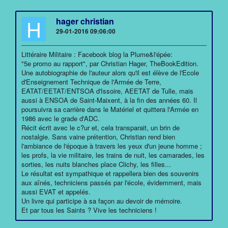
H
hager christian
29-01-2016 09:06:00
Littéraire Militaire : Facebook blog la Plume&l'épée:
"5e promo au rapport", par Christian Hager, TheBookEdition.
Une autobiographie de l'auteur alors qu'il est élève de l'Ecole
d'Enseignement Technique de l'Armée de Terre,
EATAT/EETAT/ENTSOA d'Issoire, AEETAT de Tulle, mais
aussi à ENSOA de Saint-Maixent, à la fin des années 60. Il
poursuivra sa carrière dans le Matériel et quittera l'Armée en
1986 avec le grade d'ADC.
Récit écrit avec le c?ur et, cela transparait, un brin de
nostalgie. Sans vaine prétention, Christian rend bien
l'ambiance de l'époque à travers les yeux d'un jeune homme ;
les profs, la vie militaire, les trains de nuit, les camarades, les
sorties, les nuits blanches place Clichy, les filles...
Le résultat est sympathique et rappellera bien des souvenirs
aux aînés, techniciens passés par l'école, évidemment, mais
aussi EVAT et appelés.
Un livre qui participe à sa façon au devoir de mémoire.
Et par tous les Saints ? Vive les techniciens !