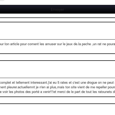
our ton article pour coment les amuser sur le jeux de.la peche ,un rat ne poura
ait complet et tellement interessant.j'ai eu 5 rates et c'est une drogue on ne peu
ment pleurer.actuellemnt je n'en ai plus,mais ton site vient de me repeller po
 voir les photos des porté a venir!!!et merci de le part de tout les ratounets 