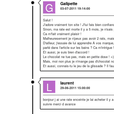
G
Galipette
03-07-2011 19:14:00
Salut !
J'adore vraiment ton site ! J'lui fais bien confi
Sinon, ma rate est morte il y a 5 mois, je n'sai
Ca m'fait vraiment plaisir !
Malheuresement je n'peux pas avoir 2 rats, ma
D'ailleur, j'essaie de lui apprendre A vos marque
parlé dans l'article sur les bains ? Ca m'intrigue 
Et aussi, je suis bien d'accord !
Le chocolat ne tue pas, mais en petite dose ! =)
Mais, moi non plus je n'mange pas d'chocolat noi
Et aussi, connais-tu le jeu de la glissade ? Il fau
L
laurent
29-06-2011 15:00:00
bonjour j ai une rate enceinte je lai acheter il
suivre merci d avance