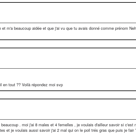
ien et m'a beaucoup aidée et que j'ai vu que tu avais donné comme prénom Neha
il en tout ?? Voilà répondez moi svp
 beaucoup . moi j'ai 8 males et 4 femelles , je voulais d'ailleur savoir si c'e
s et je voulais aussi savoir j'ai 2 mal qui on le poil trés gras que puis je fair 