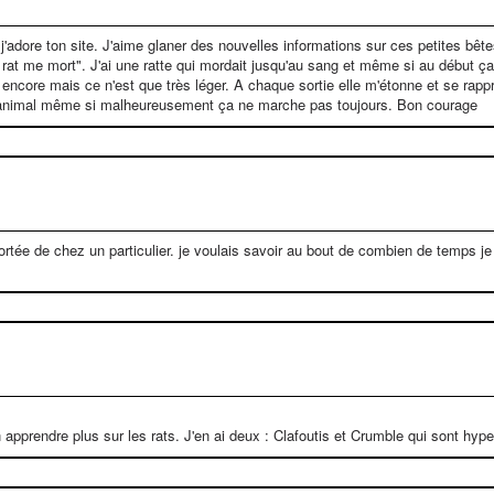
j'adore ton site. J'aime glaner des nouvelles informations sur ces petites bête
 rat me mort". J'ai une ratte qui mordait jusqu'au sang et même si au début ça 
t encore mais ce n'est que très léger. A chaque sortie elle m'étonne et se rap
re animal même si malheureusement ça ne marche pas toujours. Bon courage
ortée de chez un particulier. je voulais savoir au bout de combien de temps je 
n apprendre plus sur les rats. J'en ai deux : Clafoutis et Crumble qui sont hyp