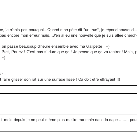
ance, je n'sais pas pourquoi...Quand mon père dit "un truc", je répond souvend..
s pas encore mon erreur mais...J'en ai eu une nouvelle que je suis allée cherc
is on passe beaucoup d'heure ensemble avec ma Galipette ! =)
, Pret, Partez ! C'est pas si dure que ça ! Je pense que ça va rentrer ! Mais, p
! =)
r...
t faire glisser son rat sur une surface lisse ! Ca doit être effrayant !!!
 y a 1 mois depuis je ne peut méme plus mettre ma main dans la cage ........ p