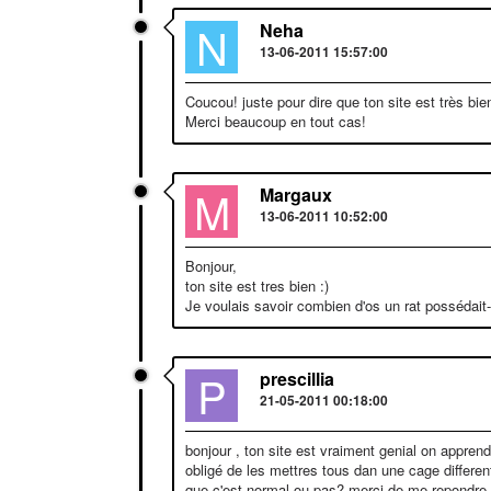
N
Neha
13-06-2011 15:57:00
Coucou! juste pour dire que ton site est très b
Merci beaucoup en tout cas!
M
Margaux
13-06-2011 10:52:00
Bonjour,
ton site est tres bien :)
Je voulais savoir combien d'os un rat possédait-
P
prescillia
21-05-2011 00:18:00
bonjour , ton site est vraiment genial on apprend
obligé de les mettres tous dan une cage differente
que c'est normal ou pas? merci de me repondre