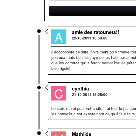
A
amie des ratounets!!
22-10-2011 10:59:00
J'adoooooore ce siite!!! vraiment on y trouve tou
peureux mais bon j'essaye de les habituer a moi..
que les ccrottes qu'ils feront seront bleues pét
bien rigolé!
C
cynthia
21-10-2011 19:05:00
bonsoir, merci pour votre site, j ai tout lu j a
les conseils c est exactement ce qu il faut faire
Mathilde