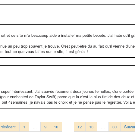
une rat et ce site m'a beaucoup aidé à installer ma petite bebete. J'ai hate qu'il
rnue un peu trop souvent je trouve. C'est peut-être du au fait qu'il vienne d'un
tout ce que vous faites sur le site, il est génial !
 super interressant. J'ai sauvée récement deux jeunes femelles, d'une portée d
d (pour enchanted de Taylor Swift) parce que la c'est la plus timide des deux et
es ont 4semaines, je navais pas le choix et je ne pense pas le regretter. Voilà
Précédent
1
…
9
10
11
12
13
…
30
Suiva