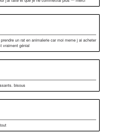
ur j'ai faite et que je ne commèttrai plus ^^ merci
 prendre un rat en animalerie car moi meme j ai acheter
st vraiment génial
éssants. bisous
tout