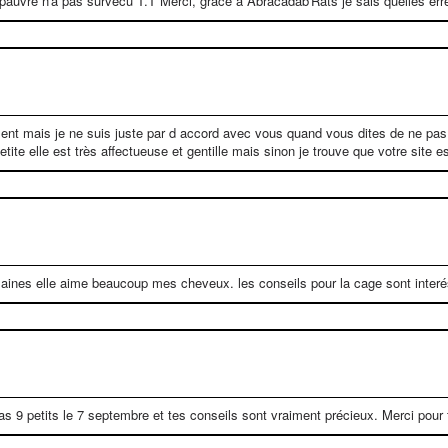
 le pauvre n'a pas survécu T.T Merci, grâce a Abracadab'Rats je sais quelles erre
ésent mais je ne suis juste par d accord avec vous quand vous dites de ne pas
etite elle est très affectueuse et gentille mais sinon je trouve que votre site e
semaines elle aime beaucoup mes cheveux. les conseils pour la cage sont inter
bas 9 petits le 7 septembre et tes conseils sont vraiment précieux. Merci pour 