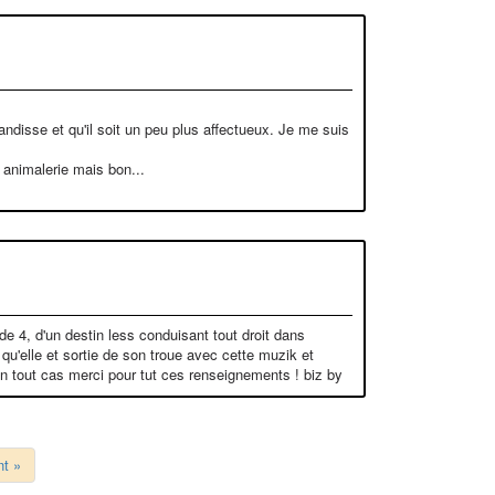
 grandisse et qu'il soit un peu plus affectueux. Je me suis
e animalerie mais bon...
e 4, d'un destin less conduisant tout droit dans
 qu'elle et sortie de son troue avec cette muzik et
 en tout cas merci pour tut ces renseignements ! biz by
nt »