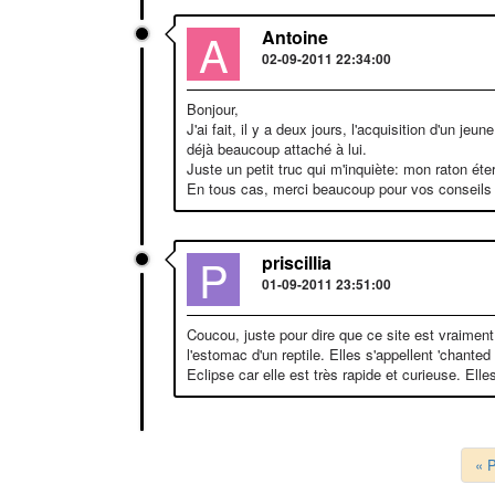
A
Antoine
02-09-2011 22:34:00
Bonjour,
J'ai fait, il y a deux jours, l'acquisition d'un je
déjà beaucoup attaché à lui.
Juste un petit truc qui m'inquiète: mon raton éte
En tous cas, merci beaucoup pour vos conseils et 
P
priscillia
01-09-2011 23:51:00
Coucou, juste pour dire que ce site est vraiment
l'estomac d'un reptile. Elles s'appellent 'chante
Eclipse car elle est très rapide et curieuse. Ell
« 