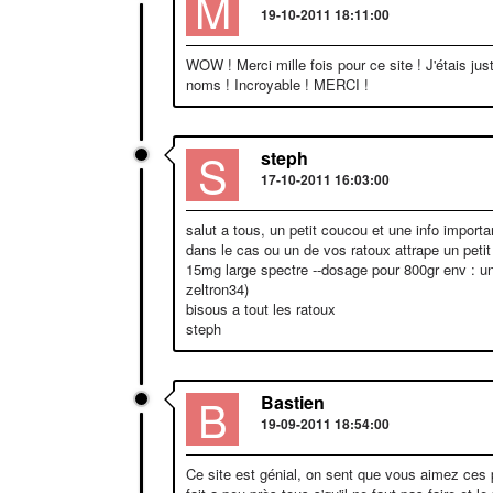
M
19-10-2011 18:11:00
WOW ! Merci mille fois pour ce site ! J'étais ju
noms ! Incroyable ! MERCI !
S
steph
17-10-2011 16:03:00
salut a tous, un petit coucou et une info importa
dans le cas ou un de vos ratoux attrape un petit 
15mg large spectre --dosage pour 800gr env : un 
zeltron34)
bisous a tout les ratoux
steph
B
Bastien
19-09-2011 18:54:00
Ce site est génial, on sent que vous aimez ces pe