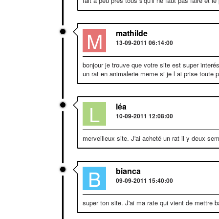
fait a peu près tous s'qu'il ne faut pas faire et
M
mathilde
13-09-2011 06:14:00
bonjour je trouve que votre site est super inter
un rat en animalerie meme si je l ai prise toute p
L
léa
10-09-2011 12:08:00
merveilleux site. J'ai acheté un rat il y deux 
B
bianca
09-09-2011 15:40:00
super ton site. J'ai ma rate qui vient de mettre 