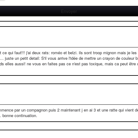
t ce qui faut!!! j'ai deux rats: roméo et belzi. ils sont troop mignon mais je le
. juste un petit detail: S'il vous arrive l'idée de mettre un crayon de couleur 
ards elles aussi! ne vous en faites pas ce n'est pas toxique, mais ca peut êtr
i commence par un compagnon puis 2 maintenant j en ai 3 et une ratte qui vient
 . bonne continuation.