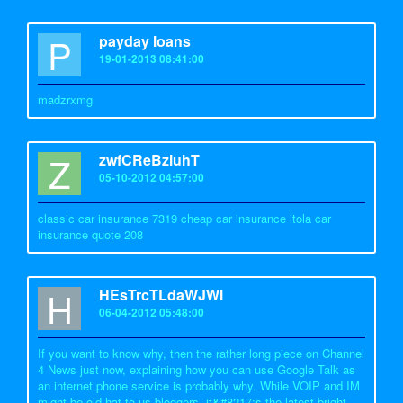
P
payday loans
19-01-2013 08:41:00
madzrxmg
Z
zwfCReBziuhT
05-10-2012 04:57:00
classic car insurance 7319 cheap car insurance itola car
insurance quote 208
H
HEsTrcTLdaWJWl
06-04-2012 05:48:00
If you want to know why, then the rather long piece on Channel
4 News just now, explaining how you can use Google Talk as
an internet phone service is probably why. While VOIP and IM
might be old hat to us bloggers, it&#8217;s the latest bright