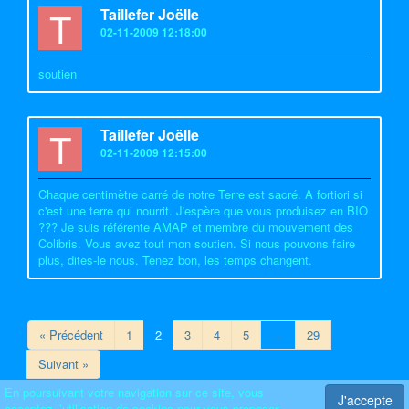
T
Taillefer Joëlle
02-11-2009 12:18:00
soutien
T
Taillefer Joëlle
02-11-2009 12:15:00
Chaque centimètre carré de notre Terre est sacré. A fortiori si
c'est une terre qui nourrit. J'espère que vous produisez en BIO
??? Je suis référente AMAP et membre du mouvement des
Colibris. Vous avez tout mon soutien. Si nous pouvons faire
plus, dites-le nous. Tenez bon, les temps changent.
« Précédent
1
2
3
4
5
…
29
Suivant »
En poursuivant votre navigation sur ce site, vous
J'accepte
acceptez l’utilisation de cookies pour vous proposer