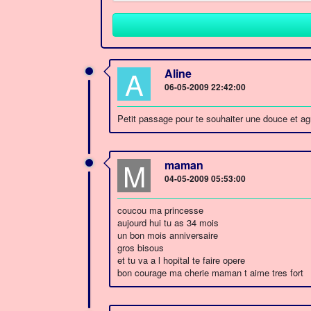
A
Aline
06-05-2009 22:42:00
Petit passage pour te souhaiter une douce et ag
M
maman
04-05-2009 05:53:00
coucou ma princesse
aujourd hui tu as 34 mois
un bon mois anniversaire
gros bisous
et tu va a l hopital te faire opere
bon courage ma cherie maman t aime tres fort