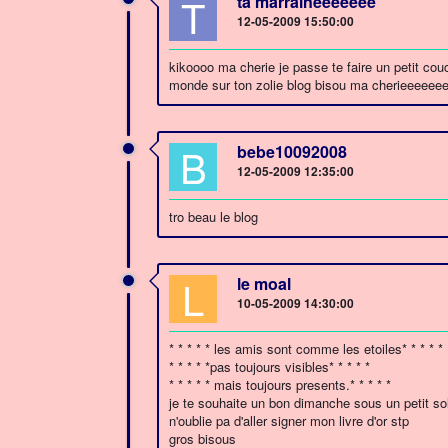
T
ta marraineeeeeee
12-05-2009 15:50:00
kikoooo ma cherie je passe te faire un petit couc
monde sur ton zolie blog bisou ma cherieeeeee
B
bebe10092008
12-05-2009 12:35:00
tro beau le blog
L
le moal
10-05-2009 14:30:00
* * * * * les amis sont comme les etoiles* * * * *
* * * * *pas toujours visibles* * * * *
* * * * * mais toujours presents.* * * * *
je te souhaite un bon dimanche sous un petit sol
n'oublie pa d'aller signer mon livre d'or stp
gros bisous