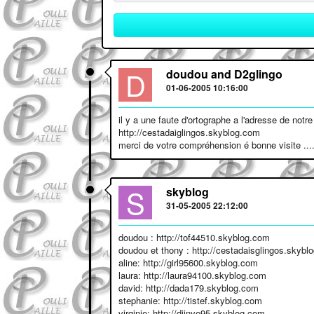
D
doudou and D2glingo
01-06-2005 10:16:00
il y a une faute d'ortographe a l'adresse de notre 
http://cestadaiglingos.skyblog.com
merci de votre compréhension é bonne visite ...
S
skyblog
31-05-2005 22:12:00
doudou : http://tof44510.skyblog.com
doudou et thony : http://cestadaisglingos.skybl
aline: http://girl95600.skyblog.com
laura: http://laura94100.skyblog.com
david: http://dada179.skyblog.com
stephanie: http://tistef.skyblog.com
virginie: http://djinye95.skyblog.com