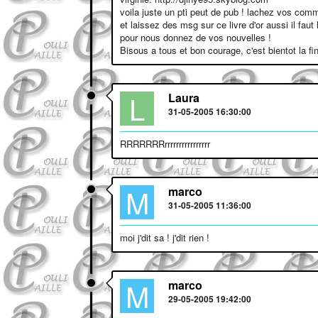
voila juste un pti peut de pub ! lachez vos comm
et laissez des msg sur ce livre d'or aussi il fau
pour nous donnez de vos nouvelles !
Bisous a tous et bon courage, c'est bientot la fin
L
Laura
31-05-2005 16:30:00
RRRRRRRrrrrrrrrrrrrrrrr
M
marco
31-05-2005 11:36:00
moi j'dit sa ! j'dit rien !
M
marco
29-05-2005 19:42:00