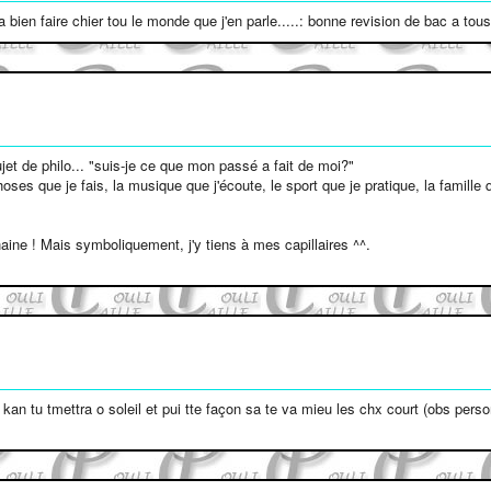
bien faire chier tou le monde que j'en parle.....: bonne revision de bac a tous.
jet de philo... "suis-je ce que mon passé a fait de moi?"
oses que je fais, la musique que j'écoute, le sport que je pratique, la famille q
ine ! Mais symboliquement, j'y tiens à mes capillaires ^^.
 kan tu tmettra o soleil et pui tte façon sa te va mieu les chx court (obs perso