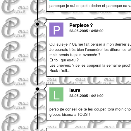
parceque je sui en plein dedan et parceque ca va 
P
Perplexe ?
28-05-2005 14:58:00
Qui suis-je ? Ca me fait penser à mon dernier su
Je pourrais très bien t'enumérer les diferentes ch
mais serais tu plus avancée ?
Et toi, qui es-tu ?
Les cheveux ? Je les couperai la semaine procha
Rock n'roll...
L
laura
28-05-2005 14:21:00
perso jte conseil de te les couper, tora moin cho
grooos bisoux a TOUS !