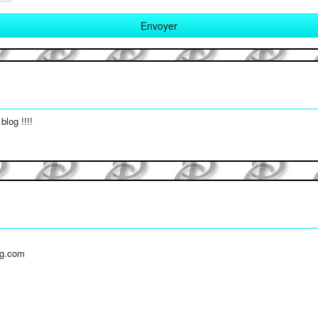
blog !!!!
.
og.com