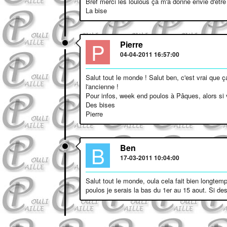
Bref merci les loulous ça m'a donné envie d'être 
La bise
P
Pierre
04-04-2011 16:57:00
Salut tout le monde ! Salut ben, c'est vrai que 
l'ancienne !
Pour infos, week end poulos à Pâques, alors si v
Des bises
Pierre
B
Ben
17-03-2011 10:04:00
Salut tout le monde, oula cela fait bien longtem
poulos je serais la bas du 1er au 15 aout. Si de