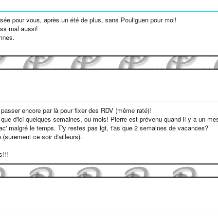
ée pour vous, après un été de plus, sans Pouliguen pour moi!
ass mal aussi!
nnes.
passer encore par là pour fixer des RDV (même raté)!
 que d'ici quelques semaines, ou mois! Pierre est prévenu quand il y a un mes
ac' malgré le temps. T'y restes pas lgt, t'as que 2 semaines de vacances?
surement ce soir d'ailleurs).
!!!