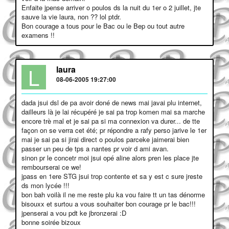
Enfaite jpense arriver o poulos ds la nuit du 1er o 2 juillet, jte
sauve la vie laura, non ?? lol ptdr.
Bon courage a tous pour le Bac ou le Bep ou tout autre
examens !!
L
laura
08-06-2005 19:27:00
dada jsui dsl de pa avoir doné de news mai javai plu internet,
dailleurs là je lai récupéré je sai pa trop komen mai sa marche
encore trè mal et je sai pa si ma connexion va durer... de tte
façon on se verra cet été; pr répondre a rafy perso jarive le 1er
mai je sai pa si jirai direct o poulos parceke jaimerai bien
passer un peu de tps a nantes pr voir d ami avan.
sinon pr le concetr moi jsui opé aline alors pren les place jte
rembourserai ce we!
jpass en 1ere STG jsui trop contente et sa y est c sure jreste
ds mon lycée !!!
bon bah voilà il ne me reste plu ka vou faire tt un tas dénorme
bisouxx et surtou a vous souhaiter bon courage pr le bac!!!
jpenserai a vou pdt ke jbronzerai :D
bonne soirée bizoux