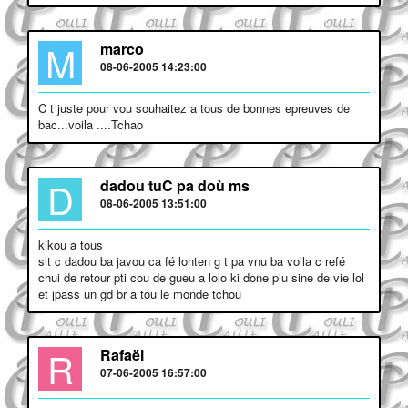
M
marco
08-06-2005 14:23:00
C t juste pour vou souhaitez a tous de bonnes epreuves de
bac...voila ....Tchao
D
dadou tuC pa doù ms
08-06-2005 13:51:00
kikou a tous
slt c dadou ba javou ca fé lonten g t pa vnu ba voila c refé
chui de retour pti cou de gueu a lolo ki done plu sine de vie lol
et jpass un gd br a tou le monde tchou
R
Rafaël
07-06-2005 16:57:00