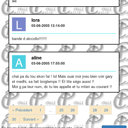
wé
L
lora
05-06-2005 12:14:00
bande d alccollo!!!!!!!
A
aline
03-06-2005 17:55:00
chai pa du tou skon fai ! lol Mais ouai moi jveu bien voir gary
et medhi, sa fait longtemps !! Et tite ségo aussi !!
Moi g pa leur num, dc tu les appelle et tu mtien au courant !!
« Précédent
1
…
25
26
27
28
29
30
Suivant »
En poursuivant votre navigation sur ce site, vous