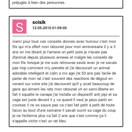
préjugés à bien des personnes.
S
soisik
12-05-2010 01:09:00
merci pour tous ces conseils donnes avec humour c'est mon
fils qui m'a offert mon ratounet pour mon anniversaire il y a 3
ans en me disant je t'amene un petit pote je n'avais pas
d'animal depuis plusieurs annees et malgre les conseils de
mon fils lorsque je me suis retrouvee seule avec je ne savais
pas trop comment m'y prendre et j'ai decouvert un animal
adorable intelligent et calin a mo age j'ai 53 ans pas facile de
parler de mon rat c'est souvent des reactions de dégout en
venant sur votre site j'ai decouvert qu'il y avait beaucoup de
gens qui aiment les rats mon ratounet vit en semi-liberte en
fait il squatte le canape j'ai installe un dispositif anti pipi et sa
cage est juste devant il y va quand il veut je peux partir en
courses il ne se sauve pas ca c'ast fait petit a petit de toute
facon au bout d'une semaine il savait ouvrir sa cage du coup
je ne l'enferme plus ca fait 2 ans que c'est comme ça il
s'appelle victor c'est un rat bleu