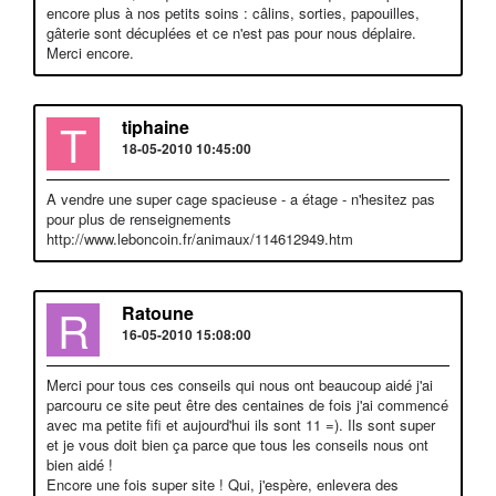
encore plus à nos petits soins : câlins, sorties, papouilles,
gâterie sont décuplées et ce n'est pas pour nous déplaire.
Merci encore.
T
tiphaine
18-05-2010 10:45:00
A vendre une super cage spacieuse - a étage - n'hesitez pas
pour plus de renseignements
http://www.leboncoin.fr/animaux/114612949.htm
R
Ratoune
16-05-2010 15:08:00
Merci pour tous ces conseils qui nous ont beaucoup aidé j'ai
parcouru ce site peut être des centaines de fois j'ai commencé
avec ma petite fifi et aujourd'hui ils sont 11 =). Ils sont super
et je vous doit bien ça parce que tous les conseils nous ont
bien aidé !
Encore une fois super site ! Qui, j'espère, enlevera des