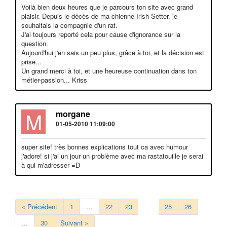
Voilà bien deux heures que je parcours ton site avec grand
plaisir. Depuis le décès de ma chienne Irish Setter, je
souhaitais la compagnie d'un rat.
J'ai toujours reporté cela pour cause d'ignorance sur la
question.
Aujourd'hui j'en sais un peu plus, grâce à toi, et la décision est
prise...
Un grand merci à toi, et une heureuse continuation dans ton
métier-passion... Kriss
M
morgane
01-05-2010 11:09:00
super site! très bonnes explications tout ca avec humour
j'adore! si j'ai un jour un problème avec ma rastatouille je serai
à qui m'adresser =D
« Précédent
1
…
22
23
24
25
26
…
30
Suivant »