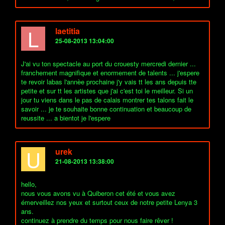
L
laetitia
25-08-2013 13:04:00
J'ai vu ton spectacle au port du crouesty mercredi dernier ...
franchement magnifique et enormement de talents ... j'espere
te revoir labas l'annèe prochaine j'y vais tt les ans depuis tte
petite et sur tt les artistes que j'ai c'est toi le meilleur. Si un
jour tu viens dans le pas de calais montrer tes talons fait le
savoir ... je te souhaite bonne continuation et beaucoup de
reussite ... a bientot je l'espere
U
urek
21-08-2013 13:38:00
hello,
nous vous avons vu à Quiberon cet été et vous avez
émerveillez nos yeux et surtout ceux de notre petite Lenya 3
ans.
continuez à prendre du temps pour nous faire rêver !