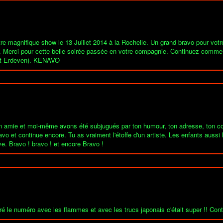
 magnifique show le 13 Juillet 2014 à la Rochelle. Un grand bravo pour votr
nne. Merci pour cette belle soirée passée en votre compagnie. Continuez comme
ent Erdeven). KENAVO
n amie et moi-même avons été subjugués par ton humour, ton adresse, ton con
vo et continue encore. Tu as vraiment l'étoffe d'un artiste. Les enfants auss
e. Bravo ! bravo ! et encore Bravo !
ré le numéro avec les flammes et avec les trucs japonais c'était super !! Cont