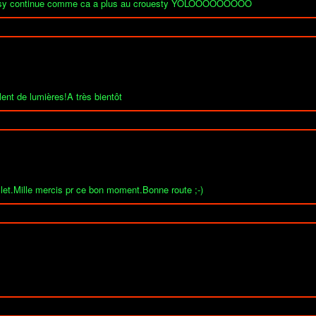
ow vasy continue comme ca a plus au crouesty YOLOOOOOOOOO
ent de lumières!A très bientôt
llet.Mille mercis pr ce bon moment.Bonne route ;-)