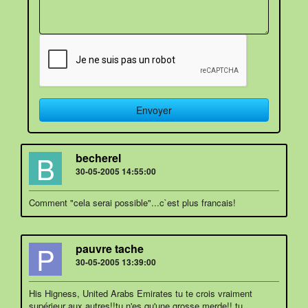
B
becherel
30-05-2005 14:55:00
Comment "cela serai possible"...c`est plus francais!
P
pauvre tache
30-05-2005 13:39:00
His Higness, United Arabs Emirates tu te crois vraiment
supérieur aux autres!!tu n'es qu'une grosse merde!! tu