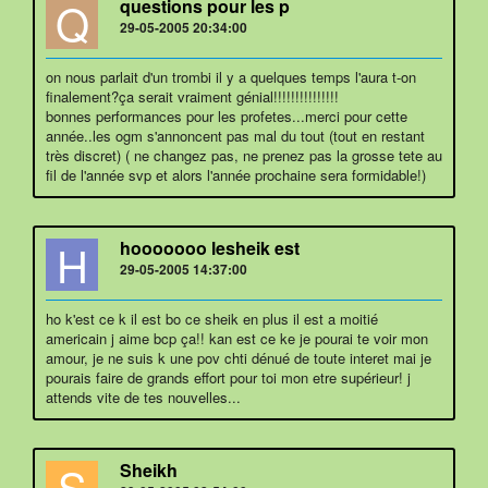
Q
questions pour les p
29-05-2005 20:34:00
on nous parlait d'un trombi il y a quelques temps l'aura t-on
finalement?ça serait vraiment génial!!!!!!!!!!!!!!!
bonnes performances pour les profetes...merci pour cette
année..les ogm s'annoncent pas mal du tout (tout en restant
très discret) ( ne changez pas, ne prenez pas la grosse tete au
fil de l'année svp et alors l'année prochaine sera formidable!)
H
hooooooo lesheik est
29-05-2005 14:37:00
ho k'est ce k il est bo ce sheik en plus il est a moitié
americain j aime bcp ça!! kan est ce ke je pourai te voir mon
amour, je ne suis k une pov chti dénué de toute interet mai je
pourais faire de grands effort pour toi mon etre supérieur! j
attends vite de tes nouvelles...
S
Sheikh