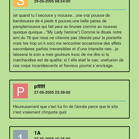
29-05-2005 08:54:00
(et quand tu l`secouce y mousse...une vrai pousse de
bambousse de 4 pieds 6 pouces;une belle paires de
pamplemousse qui fait peur au brunes comme au rousses
quoique quoique..."My Lady heroine") Comme le disais notre
ami du 78 que nous ne citerons pas (desole pour la posterite
mais tes trop un k soc) me rencontrer occasionne des effets
secondaires parfois irreversibles et d`une intensite rare...je
laisserai le soin a mes gouteurs ksoc de me dire si la
marchandise est de qualite; si t`elle etait le cas; unefusion de
nos corps incandescents et fievreux pourrai s`envisage.
P
pfffff
27-05-2005 23:39:00
Heureusement que c'est ka fin de l'année parce que le site
c'est vraiement n'importe quoi
1
1A
27-05-2005 15:35:00