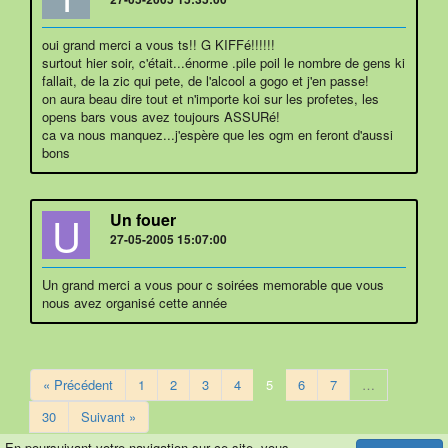
oui grand merci a vous ts!! G KIFFé!!!!!!
surtout hier soir, c'était...énorme .pile poil le nombre de gens ki
fallait, de la zic qui pete, de l'alcool a gogo et j'en passe!
on aura beau dire tout et n'importe koi sur les profetes, les
opens bars vous avez toujours ASSURé!
ca va nous manquez...j'espère que les ogm en feront d'aussi
bons
U
Un fouer
27-05-2005 15:07:00
Un grand merci a vous pour c soirées memorable que vous
nous avez organisé cette année
« Précédent
1
2
3
4
5
6
7
…
30
Suivant »
En poursuivant votre navigation sur ce site, vous