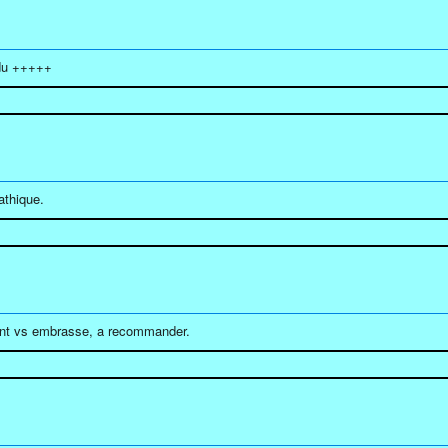
 du +++++
athique.
ant vs embrasse, a recommander.