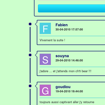
F
Fabien
30-04-2010 17:57:00
Vivement la suite !
S
souyna
29-04-2010 14:46:00
j'adore ... et j'attends mon ch'ti bear !!!
G
goudiou
19-04-2010 19:44:00
toujours aussi captivant aller j'y retourne