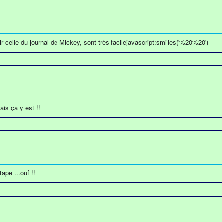
r celle du journal de Mickey, sont très facilejavascript:smilies('%20%20')
mais ça y est !!
ape ...ouf !!