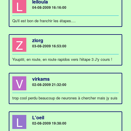
L
leiloula
04-08-2009 16:16:00
Qu'il est bon de franchir les étapes....
Z
zlorg
03-08-2009 16:53:00
Youpiiii, en route, en route rapidos vers l'étape 3 J'y cours !
V
virkams
02-08-2009 21:32:00
trop cool perdu beaucoup de neurones à chercher mais jy suis
L
L'oeil
02-08-2009 19:38:00