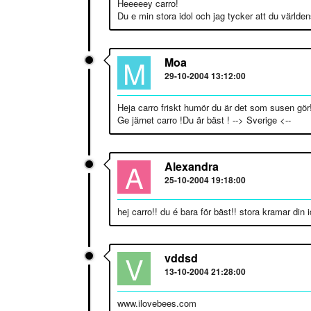
Heeeeey carro!
Du e min stora idol och jag tycker att du världens
M
Moa
29-10-2004 13:12:00
Heja carro friskt humör du är det som susen gör
Ge järnet carro !Du är bäst ! --> Sverige <--
A
Alexandra
25-10-2004 19:18:00
hej carro!! du é bara för bäst!! stora kramar din i
V
vddsd
13-10-2004 21:28:00
www.ilovebees.com