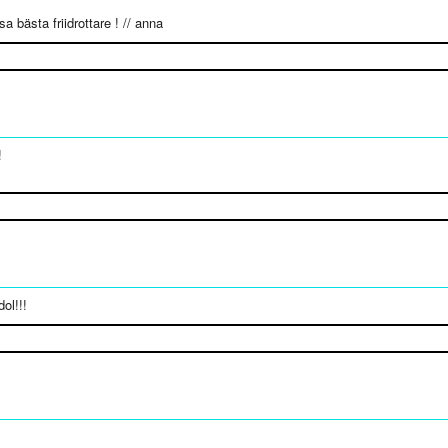
a bästa friidrottare ! // anna
!
dol!!!