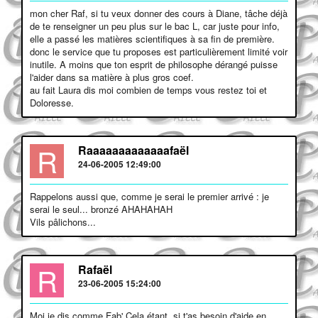
mon cher Raf, si tu veux donner des cours à Diane, tâche déjà
de te renseigner un peu plus sur le bac L, car juste pour info,
elle a passé les matières scientifiques à sa fin de première.
donc le service que tu proposes est particulièrement limité voir
inutile. A moins que ton esprit de philosophe dérangé puisse
l'aider dans sa matière à plus gros coef.
au fait Laura dis moi combien de temps vous restez toi et
Doloresse.
R
Raaaaaaaaaaaaafaël
24-06-2005 12:49:00
Rappelons aussi que, comme je serai le premier arrivé : je
serai le seul... bronzé AHAHAHAH
Vils pâlichons...
R
Rafaël
23-06-2005 15:24:00
Moi je dis comme Fab' Cela étant, si t'as besoin d'aide en