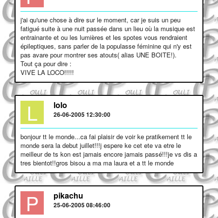
j'ai qu'une chose à dire sur le moment, car je suis un peu
fatigué suite à une nuit passée dans un lieu où la musique est
entrainante et ou les lumières et les spotes vous rendraient
épileptiques, sans parler de la populasse féminine qui n'y est
pas avare pour montrer ses atouts( alias UNE BOITE!).
Tout ça pour dire :
VIVE LA LOCO!!!!!
L
lolo
26-06-2005 12:30:00
bonjour tt le monde...ca fai plaisir de voir ke pratikement tt le
monde sera la debut juillet!!!j espere ke cet ete va etre le
meilleur de ts kon est jamais encore jamais passé!!!je vs dis a
tres bientot!!gros bisou a ma ma laura et a tt le monde
P
pikachu
25-06-2005 08:46:00