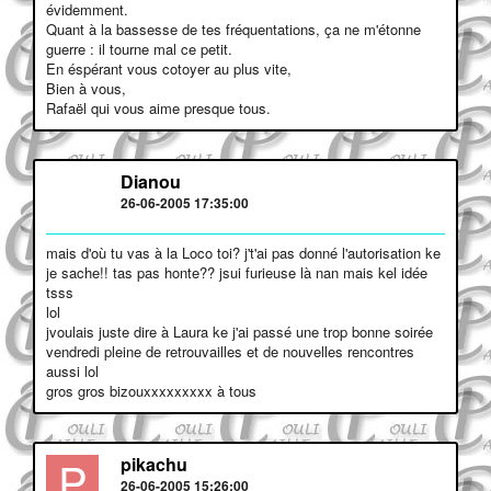
évidemment.
Quant à la bassesse de tes fréquentations, ça ne m'étonne
guerre : il tourne mal ce petit.
En éspérant vous cotoyer au plus vite,
Bien à vous,
Rafaël qui vous aime presque tous.
D
Dianou
26-06-2005 17:35:00
mais d'où tu vas à la Loco toi? j't'ai pas donné l'autorisation ke
je sache!! tas pas honte?? jsui furieuse là nan mais kel idée
tsss
lol
jvoulais juste dire à Laura ke j'ai passé une trop bonne soirée
vendredi pleine de retrouvailles et de nouvelles rencontres
aussi lol
gros gros bizouxxxxxxxxx à tous
P
pikachu
26-06-2005 15:26:00