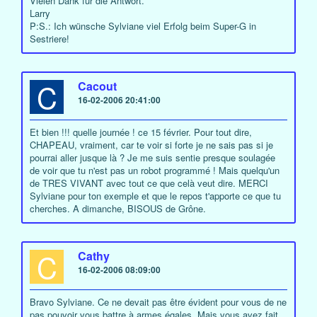
Vielen Dank für die Antwort.
Larry
P:S.: Ich wünsche Sylviane viel Erfolg beim Super-G in
Sestriere!
C
Cacout
16-02-2006 20:41:00
Et bien !!! quelle journée ! ce 15 février. Pour tout dire,
CHAPEAU, vraiment, car te voir si forte je ne sais pas si je
pourrai aller jusque là ? Je me suis sentie presque soulagée
de voir que tu n'est pas un robot programmé ! Mais quelqu'un
de TRES VIVANT avec tout ce que celà veut dire. MERCI
Sylviane pour ton exemple et que le repos t'apporte ce que tu
cherches. A dimanche, BISOUS de Grône.
C
Cathy
16-02-2006 08:09:00
Bravo Sylviane. Ce ne devait pas être évident pour vous de ne
pas pouvoir vous battre à armes égales. Mais vous avez fait