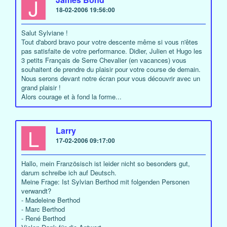
J
18-02-2006 19:56:00
Salut Sylviane !
Tout d'abord bravo pour votre descente même si vous n'êtes
pas satisfaite de votre performance. Didier, Julien et Hugo les
3 petits Français de Serre Chevalier (en vacances) vous
souhaitent de prendre du plaisir pour votre course de demain.
Nous serons devant notre écran pour vous découvrir avec un
grand plaisir !
Alors courage et à fond la forme...
L
Larry
17-02-2006 09:17:00
Hallo, mein Französisch ist leider nicht so besonders gut,
darum schreibe ich auf Deutsch.
Meine Frage: Ist Sylvian Berthod mit folgenden Personen
verwandt?
- Madeleine Berthod
- Marc Berthod
- René Berthod