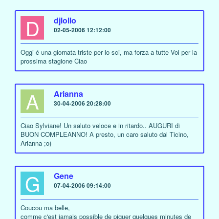
D
djlollo
02-05-2006 12:12:00
Oggi é una giornata triste per lo sci, ma forza a tutte Voi per la
prossima stagione Ciao
A
Arianna
30-04-2006 20:28:00
Ciao Sylviane! Un saluto veloce e in ritardo.. AUGURI di
BUON COMPLEANNO! A presto, un caro saluto dal Ticino,
Arianna ;o)
G
Gene
07-04-2006 09:14:00
Coucou ma belle,
comme c'est jamais possible de piquer quelques minutes de