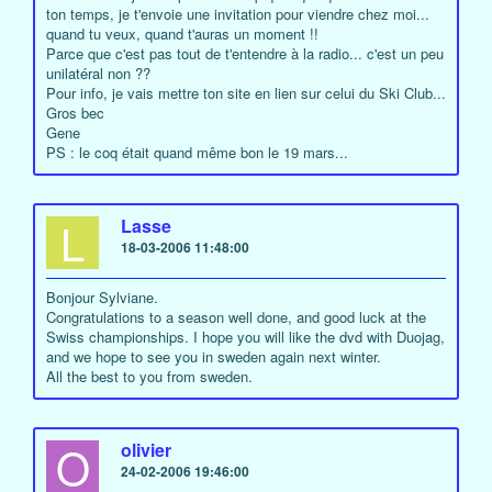
ton temps, je t'envoie une invitation pour viendre chez moi...
quand tu veux, quand t'auras un moment !!
Parce que c'est pas tout de t'entendre à la radio... c'est un peu
unilatéral non ??
Pour info, je vais mettre ton site en lien sur celui du Ski Club...
Gros bec
Gene
PS : le coq était quand même bon le 19 mars...
L
Lasse
18-03-2006 11:48:00
Bonjour Sylviane.
Congratulations to a season well done, and good luck at the
Swiss championships. I hope you will like the dvd with Duojag,
and we hope to see you in sweden again next winter.
All the best to you from sweden.
O
olivier
24-02-2006 19:46:00