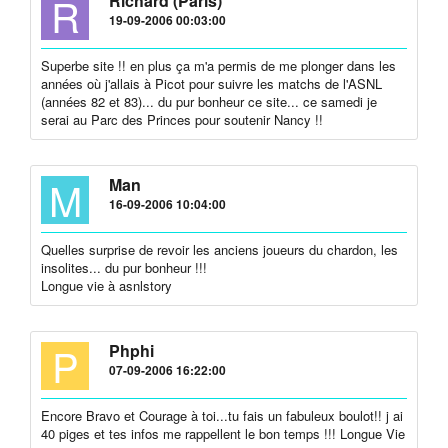
R
Richard (Paris)
19-09-2006 00:03:00
Superbe site !! en plus ça m'a permis de me plonger dans les
années où j'allais à Picot pour suivre les matchs de l'ASNL
(années 82 et 83)... du pur bonheur ce site... ce samedi je
serai au Parc des Princes pour soutenir Nancy !!
M
Man
16-09-2006 10:04:00
Quelles surprise de revoir les anciens joueurs du chardon, les
insolites... du pur bonheur !!!
Longue vie à asnlstory
P
Phphi
07-09-2006 16:22:00
Encore Bravo et Courage à toi...tu fais un fabuleux boulot!! j ai
40 piges et tes infos me rappellent le bon temps !!! Longue Vie