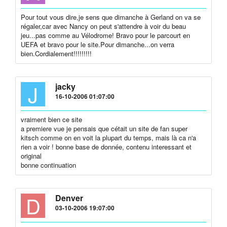
Pour tout vous dire,je sens que dimanche à Gerland on va se
régaler,car avec Nancy on peut s'attendre à voir du beau
jeu...pas comme au Vélodrome! Bravo pour le parcourt en
UEFA et bravo pour le site.Pour dimanche...on verra
bien.Cordialement!!!!!!!!!
J
jacky
16-10-2006 01:07:00
vraiment bien ce site
a premiere vue je pensais que cétait un site de fan super
kitsch comme on en voit la plupart du temps, mais là ca n'a
rien a voir ! bonne base de donnée, contenu interessant et
original
bonne continuation
D
Denver
03-10-2006 19:07:00