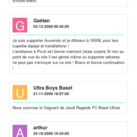
Encore bravo.
G
Gaétan
02-12-2006 00:30:00
Je suis supporter Auxerrois et je ditbravo à l'ASNL pour leur
superbe équipe et installations !
L'ambiance à Picot est bonne vraiment j'etais surpris Si non au
point de vue du site il est génial même un supporter adverse
ne peut pas s'ennuyer sur ce site ! Bravo et bonne continuation
!
U
Ultra Boys Basel
21-11-2006 18:07:00
Nous sommes le Gagnant de Jeudi Regards FC Basel Ultras
A
arthur
25-10-2006 10:34:00