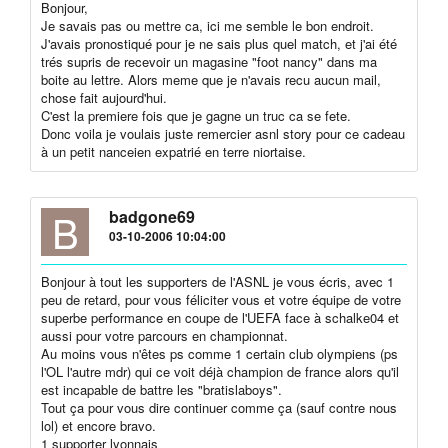
Bonjour,
Je savais pas ou mettre ca, ici me semble le bon endroit.
J'avais pronostiqué pour je ne sais plus quel match, et j'ai été
trés supris de recevoir un magasine "foot nancy" dans ma
boite au lettre. Alors meme que je n'avais recu aucun mail,
chose fait aujourd'hui.
C'est la premiere fois que je gagne un truc ca se fete.
Donc voila je voulais juste remercier asnl story pour ce cadeau
à un petit nanceien expatrié en terre niortaise.
B
badgone69
03-10-2006 10:04:00
Bonjour à tout les supporters de l'ASNL je vous écris, avec 1
peu de retard, pour vous féliciter vous et votre équipe de votre
superbe performance en coupe de l'UEFA face à schalke04 et
aussi pour votre parcours en championnat.
Au moins vous n'êtes ps comme 1 certain club olympiens (ps
l'OL l'autre mdr) qui ce voit déjà champion de france alors qu'il
est incapable de battre les "bratislaboys".
Tout ça pour vous dire continuer comme ça (sauf contre nous
lol) et encore bravo.
1 supporter lyonnais