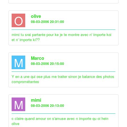
O
olive
08-03-2006 20:31:00
mimi tu srai partante pour ke je te montre avec n' importe koi
et n' importe ki??
M
Marco
08-03-2006 20:15:00
Y en a une qui ose plus me traiter sinon je balance des photos
comprométantes
M
mimi
08-03-2006 20:13:00
c claire quand amour on s'amuse avec n importe qu oi hein
olive