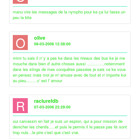
manu vire les messages de la nympho pour ke ça lui fasse un
peu la bite
O
olive
08-03-2006 12:38:00
mimi tu sais il n' y a pas ke dans les rireaux des bus ke je me
mouche dans bien d' autre choses aussi ..............notemment
dans les stings de mes conquêtes passées je sais ce ke vous
en pensez mais moi je m' amuse avec de tout et n' importe koi
au pieu.........c' est l' amour
R
raclurefdb
07-03-2006 22:29:00
oui carvassin en fait je suis un espion, qui a pour mission de
denicher les chenils.....et puis le permis il le passe pas ils sont
trop nuls...le pire c'est que c'est vrai.