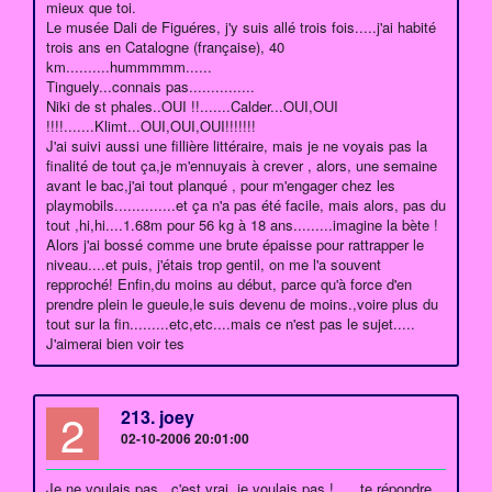
mieux que toi.
Le musée Dali de Figuéres, j'y suis allé trois fois.....j'ai habité
trois ans en Catalogne (française), 40
km..........hummmmm......
Tinguely...connais pas...............
Niki de st phales..OUI !!.......Calder...OUI,OUI
!!!!.......Klimt...OUI,OUI,OUI!!!!!!!
J'ai suivi aussi une fillière littéraire, mais je ne voyais pas la
finalité de tout ça,je m'ennuyais à crever , alors, une semaine
avant le bac,j'ai tout planqué , pour m'engager chez les
playmobils..............et ça n'a pas été facile, mais alors, pas du
tout ,hi,hi....1.68m pour 56 kg à 18 ans.........imagine la bète !
Alors j'ai bossé comme une brute épaisse pour rattrapper le
niveau....et puis, j'étais trop gentil, on me l'a souvent
repproché! Enfin,du moins au début, parce qu'à force d'en
prendre plein le gueule,le suis devenu de moins.,voire plus du
tout sur la fin.........etc,etc....mais ce n'est pas le sujet.....
J'aimerai bien voir tes
2
213. joey
02-10-2006 20:01:00
Je ne voulais pas , c'est vrai, je voulais pas !......te répondre