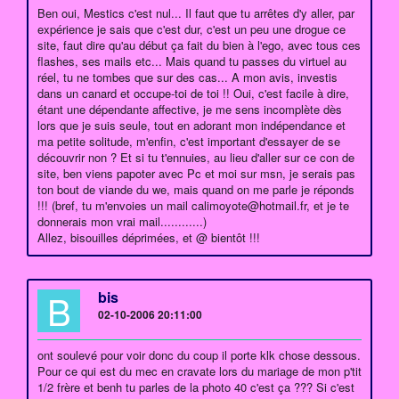
Ben oui, Mestics c'est nul... Il faut que tu arrêtes d'y aller, par
expérience je sais que c'est dur, c'est un peu une drogue ce
site, faut dire qu'au début ça fait du bien à l'ego, avec tous ces
flashes, ses mails etc... Mais quand tu passes du virtuel au
réel, tu ne tombes que sur des cas... A mon avis, investis
dans un canard et occupe-toi de toi !! Oui, c'est facile à dire,
étant une dépendante affective, je me sens incomplète dès
lors que je suis seule, tout en adorant mon indépendance et
ma petite solitude, m'enfin, c'est important d'essayer de se
découvrir non ? Et si tu t'ennuies, au lieu d'aller sur ce con de
site, ben viens papoter avec Pc et moi sur msn, je serais pas
ton bout de viande du we, mais quand on me parle je réponds
!!! (bref, tu m'envoies un mail calimoyote@hotmail.fr, et je te
donnerais mon vrai mail............)
Allez, bisouilles déprimées, et @ bientôt !!!
B
bis
02-10-2006 20:11:00
ont soulevé pour voir donc du coup il porte klk chose dessous.
Pour ce qui est du mec en cravate lors du mariage de mon p'tit
1/2 frère et benh tu parles de la photo 40 c'est ça ??? Si c'est