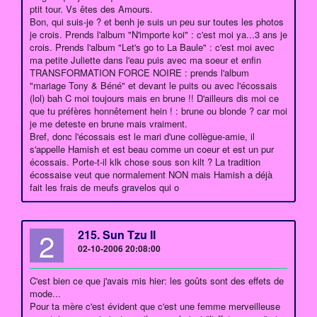
ptit tour. Vs êtes des Amours.
Bon, qui suis-je ? et benh je suis un peu sur toutes les photos
je crois. Prends l'album "N'importe koi" : c'est moi ya...3 ans je
crois. Prends l'album "Let's go to La Baule" : c'est moi avec
ma petite Juliette dans l'eau puis avec ma soeur et enfin
TRANSFORMATION FORCE NOIRE : prends l'album
"mariage Tony & Béné" et devant le puits ou avec l'écossais
(lol) bah C moi toujours mais en brune !! D'ailleurs dis moi ce
que tu préfères honnêtement hein ! : brune ou blonde ? car moi
je me deteste en brune mais vraiment.
Bref, donc l'écossais est le mari d'une collègue-amie, il
s'appelle Hamish et est beau comme un coeur et est un pur
écossais. Porte-t-il klk chose sous son kilt ? La tradition
écossaise veut que normalement NON mais Hamish a déjà
fait les frais de meufs gravelos qui o
2
215. Sun Tzu II
02-10-2006 20:08:00
C'est bien ce que j'avais mis hier: les goûts sont des effets de
mode...
Pour ta mère c'est évident que c'est une femme merveilleuse