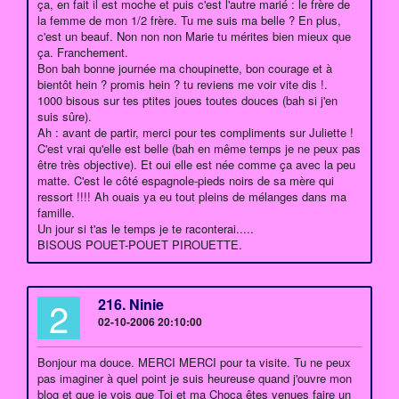
ça, en fait il est moche et puis c'est l'autre marié : le frère de
la femme de mon 1/2 frère. Tu me suis ma belle ? En plus,
c'est un beauf. Non non non Marie tu mérites bien mieux que
ça. Franchement.
Bon bah bonne journée ma choupinette, bon courage et à
bientôt hein ? promis hein ? tu reviens me voir vite dis !.
1000 bisous sur tes ptites joues toutes douces (bah si j'en
suis sûre).
Ah : avant de partir, merci pour tes compliments sur Juliette !
C'est vrai qu'elle est belle (bah en même temps je ne peux pas
être très objective). Et oui elle est née comme ça avec la peu
matte. C'est le côté espagnole-pieds noirs de sa mère qui
ressort !!!! Ah ouais ya eu tout pleins de mélanges dans ma
famille.
Un jour si t'as le temps je te raconterai.....
BISOUS POUET-POUET PIROUETTE.
2
216. Ninie
02-10-2006 20:10:00
Bonjour ma douce. MERCI MERCI pour ta visite. Tu ne peux
pas imaginer à quel point je suis heureuse quand j'ouvre mon
blog et que je vois que Toi et ma Choca êtes venues faire un