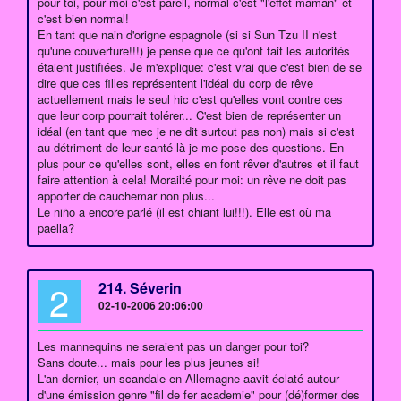
pour toi, pour moi c'est pareil, normal c'est "l'effet maman" et
c'est bien normal!
En tant que nain d'origne espagnole (si si Sun Tzu II n'est
qu'une couverture!!!) je pense que ce qu'ont fait les autorités
étaient justifiées. Je m'explique: c'est vrai que c'est bien de se
dire que ces filles représentent l'idéal du corp de rêve
actuellement mais le seul hic c'est qu'elles vont contre ces
que leur corp pourrait tolérer... C'est bien de représenter un
idéal (en tant que mec je ne dit surtout pas non) mais si c'est
au détriment de leur santé là je me pose des questions. En
plus pour ce qu'elles sont, elles en font rêver d'autres et il faut
faire attention à cela! Morailté pour moi: un rêve ne doit pas
apporter de cauchemar non plus...
Le niño a encore parlé (il est chiant lui!!!). Elle est où ma
paella?
2
214. Séverin
02-10-2006 20:06:00
Les mannequins ne seraient pas un danger pour toi?
Sans doute... mais pour les plus jeunes si!
L'an dernier, un scandale en Allemagne aavit éclaté autour
d'une émission genre "fil de fer academie" pour (dé)former des