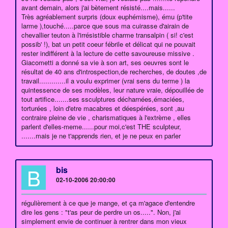
avant demain, alors j'ai bètement résisté....mais......
Très agréablement surpris (doux euphémisme), ému (p'tite
larme ),touché.....parce que sous ma cuirasse d'airain de
chevallier teuton à l'irrésistible charme transalpin ( si! c'est
possib' !), bat un petit coeur fébrile et délicat qui ne pouvait
rester indifférent à la lecture de cette savoureuse missive .
Giacometti a donné sa vie à son art, ses oeuvres sont le
résultat de 40 ans d'introspection,de recherches, de doutes ,de
travail.............il a voulu exprimer (vrai sens du terme ) la
quintessence de ses modèles, leur nature vraie, dépouillée de
tout artifice.......ses ssculptures décharnées,émaciées,
torturées , loin d'etre macabres et déespérées, sont ,au
contraire pleine de vie , charismatiques à l'extrème , elles
parlent d'elles-meme......pour moi,c'est THE sculpteur,
.......mais je ne t'apprends rien, et je ne peux en parler
B
bis
02-10-2006 20:00:00
régulièrement à ce que je mange, et ça m'agace d'entendre
dire les gens : "t'as peur de perdre un os.....". Non, j'ai
simplement envie de continuer à rentrer dans mon vieux