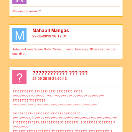
J'adore cet animé ^^
M
Mahault Mangas
29-06-2019 16:17:01
Tellement bien j'adore Sailor Moon. Et merci beaucoup !!!! je sais pas trop
quoi dire...
?
???????????? ??? ???
29-05-2019 21:50:13
???????????? ??? ???? ???? ????????? ?????
?????????? ?? ????? - ??? . ?????? ??? ???????? ?????????
????????? ?????????
???????? ????? ??????? ???????????? ???? "????????".
?????? ????? ????????? ??????? ??????? ??
???. ??????, ? ??? ?? ??????? ?? ?????? ????????? ?????? ?????, ??
? ????????? ????, ??? ??????? ?? ????????, ? ???????? ???????? ?
?????????.
??? ???? ?????? ??????? ?? ??????????, ??????? ???????????? ?