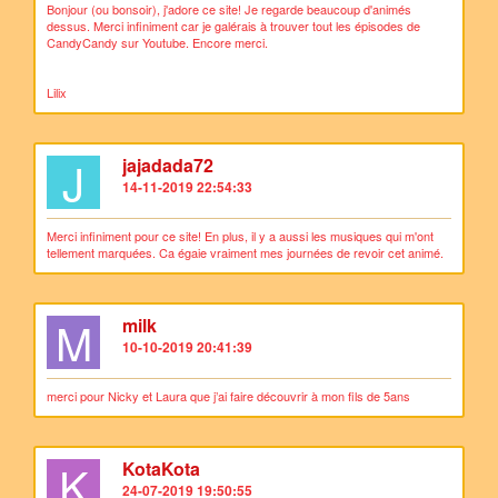
Bonjour (ou bonsoir), j'adore ce site! Je regarde beaucoup d'animés
dessus. Merci infiniment car je galérais à trouver tout les épisodes de
CandyCandy sur Youtube. Encore merci.
Lilix
J
jajadada72
14-11-2019 22:54:33
Merci infiniment pour ce site! En plus, il y a aussi les musiques qui m'ont
tellement marquées. Ca égaie vraiment mes journées de revoir cet animé.
M
milk
10-10-2019 20:41:39
merci pour Nicky et Laura que j’ai faire découvrir à mon fils de 5ans
K
KotaKota
24-07-2019 19:50:55