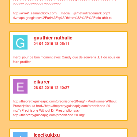
?????? ?????????? ?????????!
http://ww41.samandlibby.com/__media__/js/netsoltrademark.php?
d=maps.google.ee%2Furl%3Fq%3Dhttps%3A%2F%2Ffoto-chik.ru
G
gauthier nathalie
04-04-2019 18:05:11
merci pour ce bon moment avec Candy que de souvenir .ET de nous en
faire profiter
E
eikurer
28-02-2019 12:40:27
http://theprettyguineapig.com/prednisone-20-mg/ - Prednisone Without
Prescription <a href="http://theprettyguineapig.com/prednisone-20-
mg/">Prednisone Without Dr Prescription</a>
http://theprettyguineapig.com/prednisone-20-mg/
icecikukixu