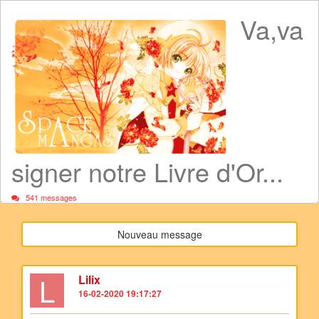
Va,va
signer notre Livre d'Or...
541 messages
Nouveau message
L
Lilix
16-02-2020 19:17:27