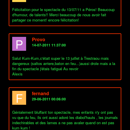
Félicitation pour le spectacle du 13/07/11 a Péros! Beaucoup
d'humour, de talents!! Merci beaucoup de nous avoir fait
partager ce moment! encore félicitation!
P
Provo
14-07-2011 11:37:00
Salut Kum-Kum,c'était super le 13 juillet à Trestraou mais
dangereux (saltos arriere,baton en feu...)aussi drole mais a la
fin du spectacle j'étais fatigué Au revoir
Alexis
F
fernand
29-06-2011 00:06:00
Génialement bluffant ton spectacle, mes enfants n'y ont pas
vu que du feu, ils ont aussi adoré les diabol'hauts , les journals
indechirables et des lames a ne pas avaler quand on est pas
kum kum !