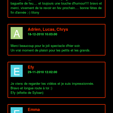
baguette de feu.... et toujours une touche d'humour!!!! bravo et
merci, vivement de te revoir en fev prochain.... bonne fètes de
fin d'année ;-) titony
A
Adrien, Lucas, Chrys
18-12-2010 10:03:00
Merci beaucoup pour le joli spectacle d'hier soir.
Un vrai moment de plaisir pour les petits et les grands.
E
Efy
29-11-2010 12:02:00
Je viens de regarder tes vidéos et je suis impressionnée.
Bravo et longue route à toi :)
Efy (elfette de Syloan)
Emma