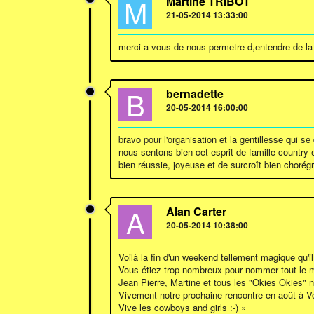
M
Martine TRIBOT
21-05-2014 13:33:00
merci a vous de nous permetre d,entendre de la
B
bernadette
20-05-2014 16:00:00
bravo pour l'organisation et la gentillesse qui 
nous sentons bien cet esprit de famille country 
bien réussie, joyeuse et de surcroît bien chorég
A
Alan Carter
20-05-2014 10:38:00
Voilà la fin d'un weekend tellement magique qu'i
Vous étiez trop nombreux pour nommer tout le
Jean Pierre, Martine et tous les "Okies Okies" n
Vivement notre prochaine rencontre en août à Vou
Vive les cowboys and girls :-) »