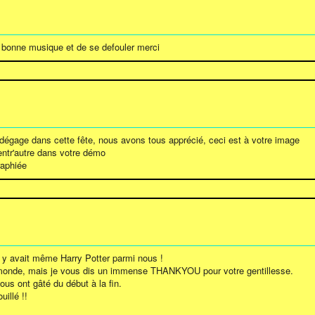
 bonne musique et de se defouler merci
se dégage dans cette fête, nous avons tous apprécié, ceci est à votre image
entr'autre dans votre démo
raphiée
l y avait même Harry Potter parmi nous !
 monde, mais je vous dis un immense THANKYOU pour votre gentillesse.
ous ont gâté du début à la fin.
illé !!