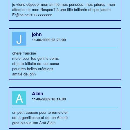
je viens déposer mon amitié,mes pensées ,mes prières ,mon
affection et mon RespecT à une fille brillante et que j'adore
Fr@ncine2103 xxxxxxx
J
john
11-06-2009 23:23:00
chére francine
merci pour tes gentils coms
et je te félicite de tout coeur
pour tes belles créations
amitié de john
A
Alain
11-06-2009 18:14:00
un petit coucou pour te remercier
de ta gentillesse et de ton Amitié
gros bisous ton Ami Alain