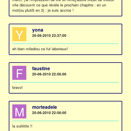
vite découvrir ce que révèle le prochain chapitre : en un
mot(ou plutôt en 3) : je suis accros !
Y
yona
20-06-2010 23:37:00
eh bien milediou ce fut laborieux!
F
faustine
20-06-2010 22:56:00
bravo!
M
morteadele
20-06-2010 22:56:00
la suiiiiiite !!