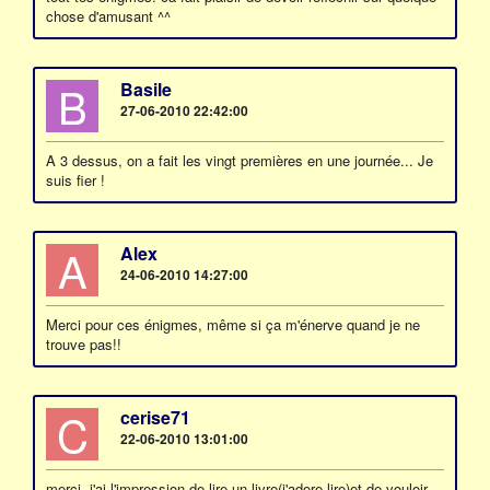
chose d'amusant ^^
B
Basile
27-06-2010 22:42:00
A 3 dessus, on a fait les vingt premières en une journée... Je
suis fier !
A
Alex
24-06-2010 14:27:00
Merci pour ces énigmes, même si ça m'énerve quand je ne
trouve pas!!
C
cerise71
22-06-2010 13:01:00
merci, j'ai l'impression de lire un livre(j'adore lire)et de vouloir