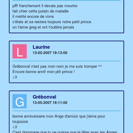
pfff franchement il devais pas mourire
fait chier cette putain de maladie
il mérité encore de vivre
c'étais et sa restera toujours notre petit prince
on t'aime greg et ont t'oublira jamais
L
Laurine
13-05-2007 19:13:00
Grébonval n'est pas mon nom je me suis tromper ^^
Encore bonne annif mon ptit prince !
<3
G
Grébonval
13-05-2007 19:11:00
bonne anniversaire mon Ange d'amùùr que j'aime pour
toujoùùrs
<3
C'est dommage que tu ne puisse que le fêter avec les Anges