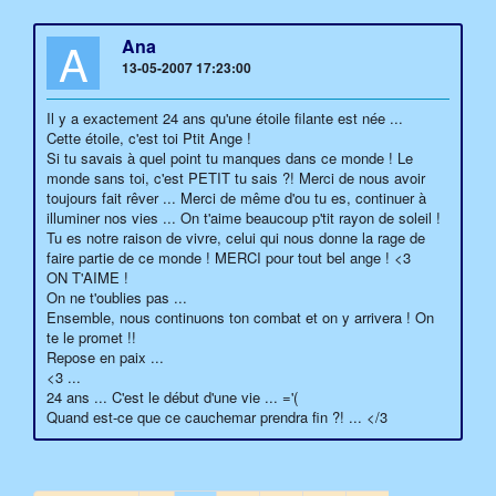
A
Ana
13-05-2007 17:23:00
Il y a exactement 24 ans qu'une étoile filante est née ...
Cette étoile, c'est toi Ptit Ange !
Si tu savais à quel point tu manques dans ce monde ! Le
monde sans toi, c'est PETIT tu sais ?! Merci de nous avoir
toujours fait rêver ... Merci de même d'ou tu es, continuer à
illuminer nos vies ... On t'aime beaucoup p'tit rayon de soleil !
Tu es notre raison de vivre, celui qui nous donne la rage de
faire partie de ce monde ! MERCI pour tout bel ange ! <3
ON T'AIME !
On ne t'oublies pas ...
Ensemble, nous continuons ton combat et on y arrivera ! On
te le promet !!
Repose en paix ...
<3 ...
24 ans ... C'est le début d'une vie ... ='(
Quand est-ce que ce cauchemar prendra fin ?! ... </3