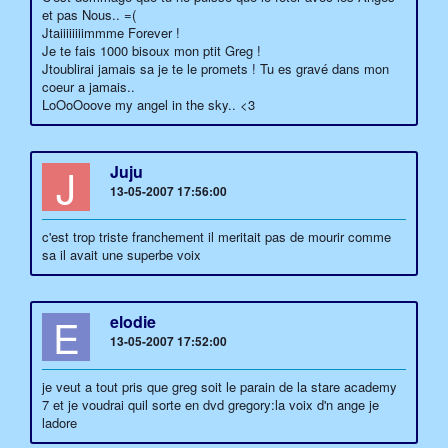
et pas Nous.. =(
Jtaiiiiiiiimmme Forever !
Je te fais 1000 bisoux mon ptit Greg !
Jtoublirai jamais sa je te le promets ! Tu es gravé dans mon
coeur a jamais..
LoOoOoove my angel in the sky.. <3
J
Juju
13-05-2007 17:56:00
c'est trop triste franchement il meritait pas de mourir comme
sa il avait une superbe voix
E
elodie
13-05-2007 17:52:00
je veut a tout pris que greg soit le parain de la stare academy
7 et je voudrai quil sorte en dvd gregory:la voix d'n ange je
ladore