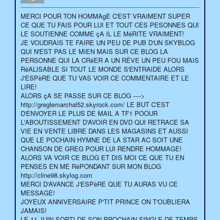
MERCI POUR TON HOMMAgE C'EST VRAIMENT SUPER
CE QUE TU FAIS POUR LUI ET TOUT CES PESONNES QUI
LE SOUTIENNE COMME çA IL LE MéRITE VRAIMENT!
JE VOUDRAIS TE FAIRE UN PEU DE PUB D'UN SKYBLOG
QUI N'EST PAS LE MIEN MAIS SUR CE BLOG LA
PERSONNE QUI LA CRéER A UN RÊVE UN PEU FOU MAIS
RéALISABLE SI TOUT LE MONDE S'ENTRAIDE ALORS
J'ESPèRE QUE TU VAS VOIR CE COMMENTAIRE ET LE
LIRE!
ALORS çA SE PASSE SUR CE BLOG ---->
http://greglemarchal52.skyrock.com/ LE BUT C'EST
D'ENVOYER LE PLUS DE MAIL A TF1 POOUR
L'ABOUTISSEMENT D'AVOIR EN DVD QUI RETRACE SA
VIE EN VENTE LIBRE DANS LES MAGASINS ET AUSSI
QUE LE POCHAIN HYMNE DE LA STAR AC SOIT UNE
CHANSON DE GREG POUR LUI RENDRE HOMMAGE!
ALORS VA VOIR CE BLOG ET DIS MOI CE QUE TU EN
PENSES EN ME RéPONDANT SUR MON BLOG
http://cline98.skylog.com
MERCI D'AVANCE J'ESPèRE QUE TU AURAS VU CE
MESSAGE!
JOYEUX ANNIVERSAIRE P'TIT PRINCE ON T'OUBLIERA
JAMAIS!
LE 11 JUIN SORTI DE SON PROCHAIN SINGLE DE TEMPS