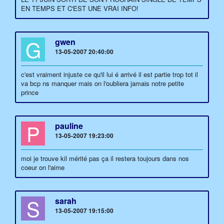
EN TEMPS ET C'EST UNE VRAI INFO!
G
gwen
13-05-2007 20:40:00
c'est vraiment injuste ce qu'il lui é arrivé il est partie trop tot il
va bcp ns manquer mais on l'oubliera jamais notre petite
prince
P
pauline
13-05-2007 19:23:00
moi je trouve kil mérité pas ça il restera toujours dans nos
coeur on l'aime
S
sarah
13-05-2007 19:15:00