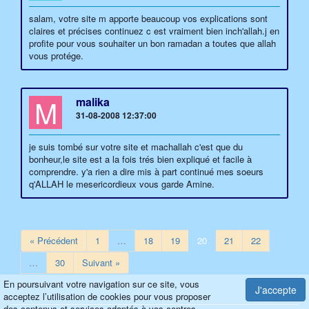
salam, votre site m apporte beaucoup vos explications sont
claires et précises continuez c est vraiment bien inch'allah.j en
profite pour vous souhaiter un bon ramadan a toutes que allah
vous protége.
M
malika
31-08-2008 12:37:00
je suis tombé sur votre site et machallah c'est que du
bonheur,le site est a la fois trés bien expliqué et facile à
comprendre. y'a rien a dire mis à part continué mes soeurs
q'ALLAH le mesericordieux vous garde Amine.
« Précédent
1
…
18
19
20
21
22
…
30
Suivant »
En poursuivant votre navigation sur ce site, vous
J'accepte
acceptez l’utilisation de cookies pour vous proposer
des contenus et services adaptés à vos centres