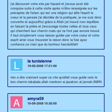
j'ai découvert votre site par hasard et j'avoue avoir été
conquise suite à cette visite après m'être renseignée sur les
préceptes de l'islam qui est une religion qui allie l'esprit le
coeur et la pensée j'ai décidée de la pratiquée, je me suis donc
convertie et aujourd'hui grâce à Allah j'ai trouvé mon équilibre
en faisant la prière et j'encourage toutes celles et tous ceux
qui cherchent leur chemin mais qui ne l'ont pas encore trouvé
il faut simplement vous laisser guider par votre coeur et votre
esprit ainsi vous trouverer la raison donc la foie ayez
confiance ce n'est que du bonheur hamdullilah!
L
la tunisienne
19-09-2008 17:51:00
rien a dire vraiment super ce cite qu'allah vous guide vers le
bon chemin.takabala allah menkom w jazakom al jannah.AMIN
A
amyra59
10-09-2008 10:30:00