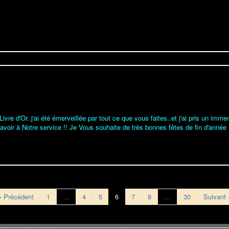
vre d'Or..j'ai été émerveillée par tout ce que vous faites..et j'ai pris un imm
savoir à Notre service !! Je Vous souhaite de très bonnes fêtes de fin d'année
« Précédent
1
…
4
5
6
7
8
…
30
Suivant 