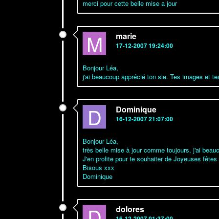
merci pour cette belle mise a jour
M
marie
17-12-2007 19:24:00
Bonjour Léa,
j'ai beaucoup apprécié ton sie. Tes images et t
D
Dominique
16-12-2007 21:07:00
Bonjour Léa,
très belle mise à jour comme toujours, j'ai bea
J'en profite pour te souhaiter de Joyeuses fêtes 
Bisous xxx
Dominique
D
dolores
16-12-2007 01:37:00