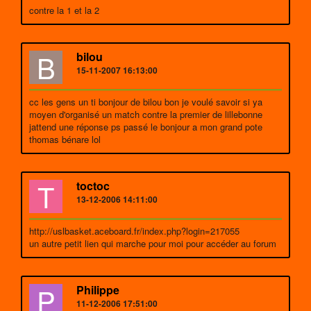
contre la 1 et la 2
B
bilou
15-11-2007 16:13:00
cc les gens un ti bonjour de bilou bon je voulé savoir si ya
moyen d'organisé un match contre la premier de lillebonne
jattend une réponse ps passé le bonjour a mon grand pote
thomas bénare lol
T
toctoc
13-12-2006 14:11:00
http://uslbasket.aceboard.fr/index.php?login=217055
un autre petit lien qui marche pour moi pour accéder au forum
P
Philippe
11-12-2006 17:51:00