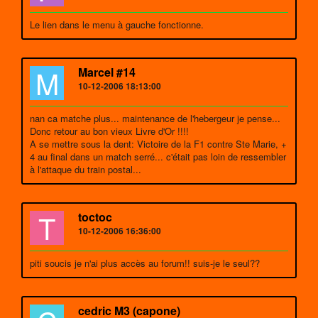
Le lien dans le menu à gauche fonctionne.
M
Marcel #14
10-12-2006 18:13:00
nan ca matche plus... maintenance de l'hebergeur je pense...
Donc retour au bon vieux Livre d'Or !!!!
A se mettre sous la dent: Victoire de la F1 contre Ste Marie, +
4 au final dans un match serré... c'était pas loin de ressembler
à l'attaque du train postal...
T
toctoc
10-12-2006 16:36:00
piti soucis je n'ai plus accès au forum!! suis-je le seul??
cedric M3 (capone)