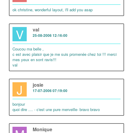
ok christine, wonderful layout, i'll add you asap
V
val
25-08-2006 12:16:00
Coucou ma belle ,
c est avec plaisir que je me suis promenée chez toi !!! merci
mes yeux en sont ravis!!!
val
J
josie
17-07-2006 07:19:00
bonjour
quoi dire .... - c'est une pure merveille- bravo bravo
Monique