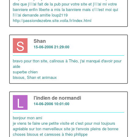
dire que j\\\'ai fait de la pub pour votre site et j\\\'ai mi votre
banniere enfin liberte a mis la banniere mais c\\\'est moi qui
l\\\'ai demande amitie loup2119
http://passiondezebre.site.voila.fr/index.html
S
Shan
15-06-2006 21:29:00
bravo pour tton site, calinous à Théo, j'ai manqué d'avoir pour
aide
superbe chien
bisous, Shan et animaux
L
l'indien de normandi
14-06-2006 10:01:00
bonjour mon ami
je viens te faire une petite visite et c'est pour moi toujours
agréable sur ton merveilleux site je t'envois pleins de bonne
choses bisous et caresses à théo philippe