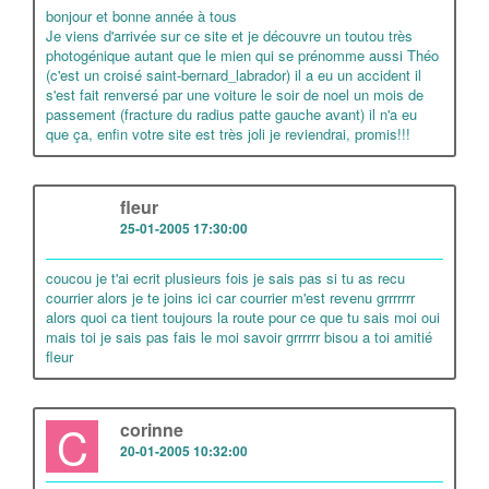
bonjour et bonne année à tous
Je viens d'arrivée sur ce site et je découvre un toutou très
photogénique autant que le mien qui se prénomme aussi Théo
(c'est un croisé saint-bernard_labrador) il a eu un accident il
s'est fait renversé par une voiture le soir de noel un mois de
passement (fracture du radius patte gauche avant) il n'a eu
que ça, enfin votre site est très joli je reviendrai, promis!!!
F
fleur
25-01-2005 17:30:00
coucou je t'ai ecrit plusieurs fois je sais pas si tu as recu
courrier alors je te joins ici car courrier m'est revenu grrrrrrr
alors quoi ca tient toujours la route pour ce que tu sais moi oui
mais toi je sais pas fais le moi savoir grrrrrr bisou a toi amitié
fleur
C
corinne
20-01-2005 10:32:00