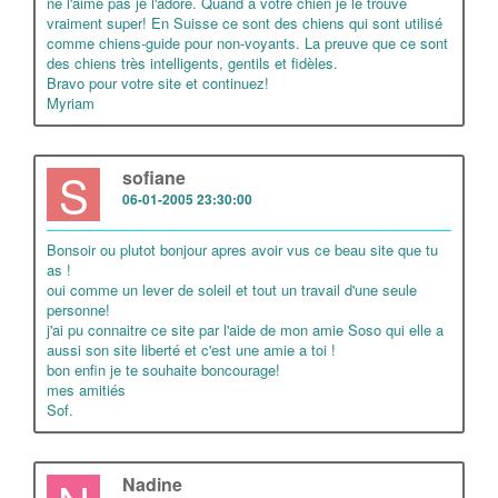
ne l'aime pas je l'adore. Quand à votre chien je le trouve
vraiment super! En Suisse ce sont des chiens qui sont utilisé
comme chiens-guide pour non-voyants. La preuve que ce sont
des chiens très intelligents, gentils et fidèles.
Bravo pour votre site et continuez!
Myriam
S
sofiane
06-01-2005 23:30:00
Bonsoir ou plutot bonjour apres avoir vus ce beau site que tu
as !
oui comme un lever de soleil et tout un travail d'une seule
personne!
j'ai pu connaitre ce site par l'aide de mon amie Soso qui elle a
aussi son site liberté et c'est une amie a toi !
bon enfin je te souhaite boncourage!
mes amitiés
Sof.
Nadine