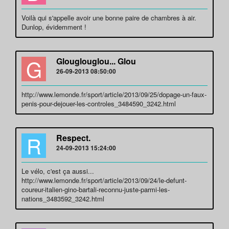
Voilà qui s'appelle avoir une bonne paire de chambres à air.
Dunlop, évidemment !
G
Glouglouglou... Glou
26-09-2013 08:50:00
http://www.lemonde.fr/sport/article/2013/09/25/dopage-un-faux-
penis-pour-dejouer-les-controles_3484590_3242.html
R
Respect.
24-09-2013 15:24:00
Le vélo, c'est ça aussi...
http://www.lemonde.fr/sport/article/2013/09/24/le-defunt-
coureur-italien-gino-bartali-reconnu-juste-parmi-les-
nations_3483592_3242.html