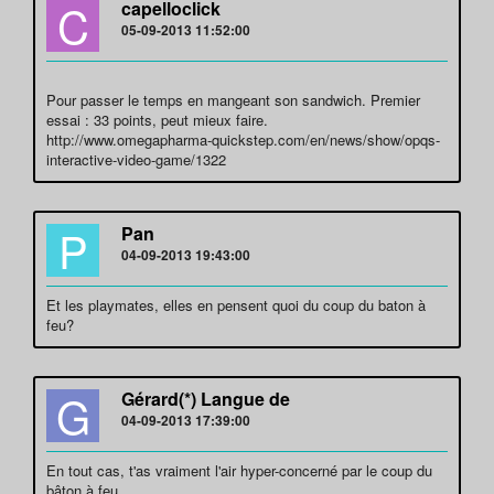
C
capelloclick
05-09-2013 11:52:00
Pour passer le temps en mangeant son sandwich. Premier
essai : 33 points, peut mieux faire.
http://www.omegapharma-quickstep.com/en/news/show/opqs-
interactive-video-game/1322
P
Pan
04-09-2013 19:43:00
Et les playmates, elles en pensent quoi du coup du baton à
feu?
G
Gérard(*) Langue de
04-09-2013 17:39:00
En tout cas, t'as vraiment l'air hyper-concerné par le coup du
bâton à feu...