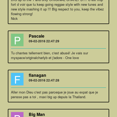
fort d voir que tu keep going reggae style with new tunes and
new style mashing it up !!! Big respect to you, keep the vibez
flowing strong!
Nick
P
Pascale
09-02-2016 22:47:29
Tu chantes tellement bien, c'est abusé! Je vais sur
myspace/originalcharlyb et j'adore - One love
F
flanagan
09-02-2016 22:47:28
Aller mon Dieu c'est pas parceque je joue au expat que je
pensse pas a toi , maxi big up depuis la Thailand.
Big Man