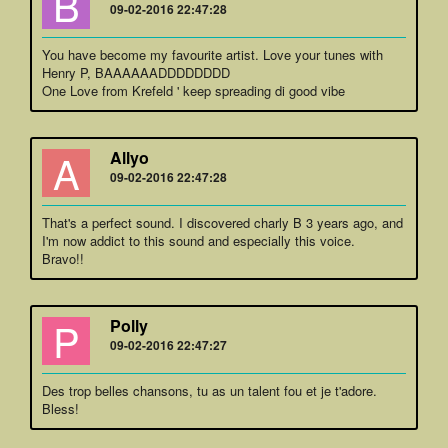
B
09-02-2016 22:47:28
You have become my favourite artist. Love your tunes with
Henry P, BAAAAAADDDDDDDD
One Love from Krefeld ' keep spreading di good vibe
A
Allyo
09-02-2016 22:47:28
That's a perfect sound. I discovered charly B 3 years ago, and
I'm now addict to this sound and especially this voice.
Bravo!!
P
Polly
09-02-2016 22:47:27
Des trop belles chansons, tu as un talent fou et je t'adore.
Bless!