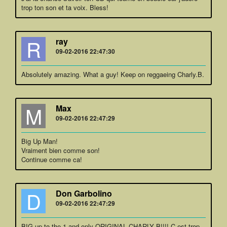
trop ton son et ta voix. Bless!
R
ray
09-02-2016 22:47:30
Absolutely amazing. What a guy! Keep on reggaeing Charly.B.
M
Max
09-02-2016 22:47:29
Big Up Man!
Vraiment bien comme son!
Continue comme ca!
D
Don Garbolino
09-02-2016 22:47:29
BIG up to the 1 and only ORIGINAL CHARLY B!!!! C est trop