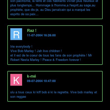
son pacifisme, la terre et ces habitants vivrait plus heureux et
plus longtemps... Hommage à l'homme,a l'esprit,au sage,au
prophète, que dis-je, au Dieu jamaïcain qui a marqué les
esprits de sa paix...
R
Raz !
11-07-2004 16:26:00
Irie everybody !
Vive Bob Marley ! Jah live children !
et il est de le coeur de tous les fans de son prophète ! Mr
Robert Nesta Marley ! Peace & Freedom forever !
K
k-mé
09-07-2004 10:47:00
slu a tous ceux ki kiff bob é ki le regrette. Vive bob marley et
son reggae