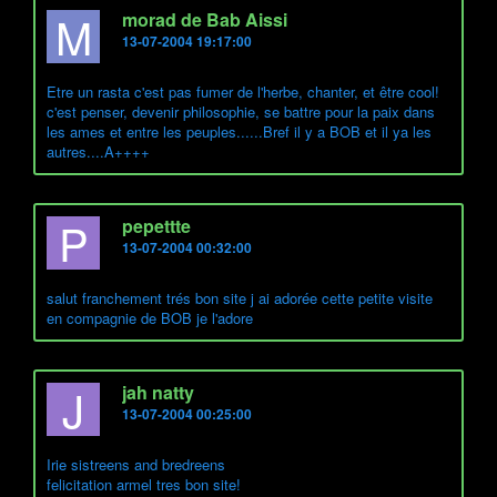
M
morad de Bab Aissi
13-07-2004 19:17:00
Etre un rasta c'est pas fumer de l'herbe, chanter, et être cool!
c'est penser, devenir philosophie, se battre pour la paix dans
les ames et entre les peuples......Bref il y a BOB et il ya les
autres....A++++
P
pepettte
13-07-2004 00:32:00
salut franchement trés bon site j ai adorée cette petite visite
en compagnie de BOB je l'adore
J
jah natty
13-07-2004 00:25:00
Irie sistreens and bredreens
felicitation armel tres bon site!