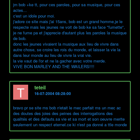
jm bob +ke tt, pour ces paroles, pour sa musique, pour ces
actes...
c'est un idole pour moi.
j'adore ce site mais j'ai 15ans, bob est un grand homme,je le
respecte mais les jeunes ne voit de bob ke sa face "fumette",
je ne fume pa et j'apprecie d'autant plus les paroles la musique
de bob.
donc les jeunes vivaient la musique aux lieu de vivre dans
autre chose, se croire les rois du monde, et laisser la vie la
dans leur monde au lieu de vivre la vrai vie.
la vie vaut de l'or et ne la gacher avec votre merde.
VIVE BON MARLEY AND THE WAILERS!!!!
T
teteil
16-07-2004 08:28:00
bravo pr se site ms bob n'etait le mec parfait ms un mec ac
des doutes des joies des peines des interrogations des
qualités et des defauts.sa vie et sa mort et son oeuvre merite
seulement un respect eternel.ce ki n'est pa donné a ttle monde