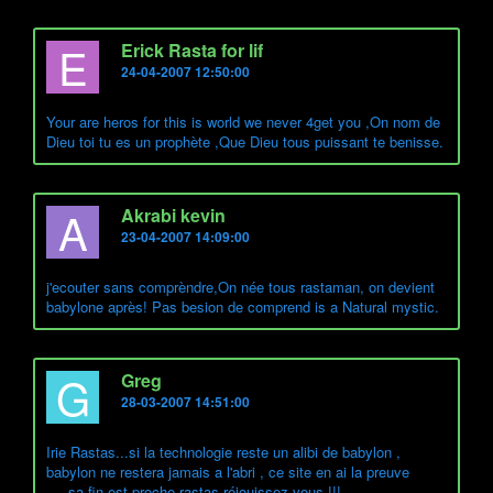
E
Erick Rasta for lif
24-04-2007 12:50:00
Your are heros for this is world we never 4get you ,On nom de
Dieu toi tu es un prophète ,Que Dieu tous puissant te benisse.
A
Akrabi kevin
23-04-2007 14:09:00
j'ecouter sans comprèndre,On née tous rastaman, on devient
babylone après! Pas besion de comprend is a Natural mystic.
G
Greg
28-03-2007 14:51:00
Irie Rastas...si la technologie reste un alibi de babylon ,
babylon ne restera jamais a l'abri , ce site en ai la preuve
.....sa fin est proche rastas réjouissez vous !!!