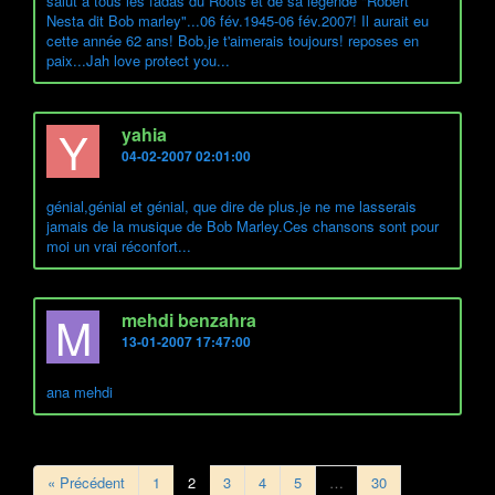
salut à tous les fadas du Roots et de sa légende "Robert
Nesta dit Bob marley"...06 fév.1945-06 fév.2007! Il aurait eu
cette année 62 ans! Bob,je t'aimerais toujours! reposes en
paix...Jah love protect you...
Y
yahia
04-02-2007 02:01:00
génial,génial et génial, que dire de plus.je ne me lasserais
jamais de la musique de Bob Marley.Ces chansons sont pour
moi un vrai réconfort...
M
mehdi benzahra
13-01-2007 17:47:00
ana mehdi
« Précédent
1
2
3
4
5
…
30