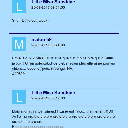
L
Little Miss Sunshine
25-09-2010 09:01:00
Si si! Ernie est jaloux!
M
matoo-59
25-09-2010 08:24:00
Ernie jaloux ? Mais j'suis sure que c'st moins pire qu'un Sirius
jaloux ! C't'un sale cabot ce clebs (et en plus elle aime pas les
chiens... dooonc j'peux m'venger NA)
&#9829;
L
Little Miss Sunshine
25-09-2010 08:17:00
Mais moi aussi ze t'aimeuh! Ernie est jaloux maintenant XD!!
Je t'aime cro cro cro cro cro cro cro cro cro cro cro cro cro cro
cro cro cro cro cro...
Beaucouuuuuuuuuuuuuuuuuup!