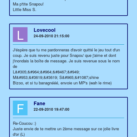
Ma p'tite Snapou!
Little Miss S.
L
Lovecool
24-09-2010 21:15:00
J'éspère que tu me pardonneras d'avoir quitté le jeu tout d'un
coup. Je suis revenu juste pour Snapou' que j'aime et dont
j'inondais la boîte de message. Je suis revenue sous le nom
de
L&#305;&#964;&#964;&#8467;&#949;
M&#953;&#3619;&#3619; S&#965;&#1087;shine
Bizoo, et si tu banagnééé, envoie un MP's (wah le rime)
F
Fane
22-09-2010 19:47:00
Re-Coucou :)
Juste envie de te mettre un 2ème message sur ce jolie livre
d'or (L)