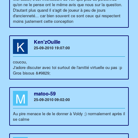
qu'on ne le pense ont le même avis que nous sur la question.
D'autant plus quand il s'agit de joueur à peu de jours
d'ancienneté... car bien souvent ce sont ceux qui respectent
moins justement cette conception
K
Ken'zOuille
25-09-2010 19:07:00
coucou,
J'adore discuter avec toi surtout de l'amitié virtuelle ou pas :p
Gros bisous &#9829;
M
matoo-59
25-09-2010 09:02:00
Au pire menace le de le donner à Voldy ;) normalement après il
se calme