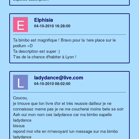
E
Elphisia
04-10-2010 16:28:00
Ta bimbo est magnifique ! Bravo pour la 1ere place sur le
podium =D
Ta description est super :)
T'as de la chance d'habiter à Lyon !
L
ladydance@live.com
04-10-2010 08:02:00
Coucou,
je trrouve que ton livre d'or et très reussie dailleur je ne
connaissez meme pas je ne me coucherai moins bete se soir
Aah oui mon nom ces ladydance car ma bimbo sapelle
ladydance
bisous
repond moi vite en m'nevoyant iun message sur ma bimbo
ladydance