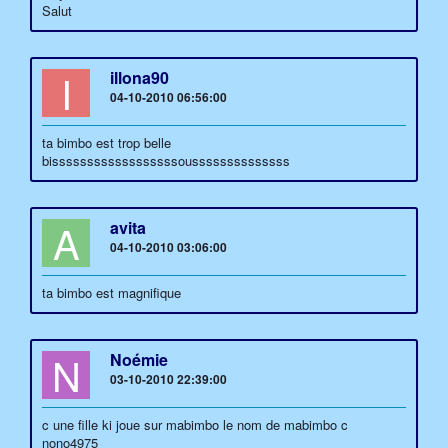
Salut
I
illona90
04-10-2010 06:56:00
ta bimbo est trop belle
bissssssssssssssssssoussssssssssssss
A
avita
04-10-2010 03:06:00
ta bimbo est magnifique
N
Noémie
03-10-2010 22:39:00
c une fille ki joue sur mabimbo le nom de mabimbo c
nono4975