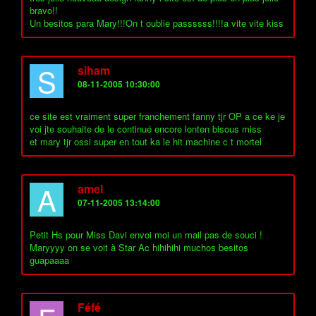
bravo!!
Un besitos para Mary!!!On t oublie passssss!!!!a vite vite kiss
S
siham
08-11-2005 10:30:00
ce site est vraiment super franchement fanny tjr OP a ce ke je
voi jte souhaite de le continué encore lonten bisous miss
et mary tjr ossi super en tout ka le hit machine c t mortel
A
amel
07-11-2005 13:14:00
Petit Hs pour Miss Davi envoi moi un mail pas de souci !
Maryyyy on se voit à Star Ac hihihihi muchos besitos
guapaaaa
Féfé