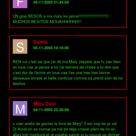
F
05-11-2005 21:44:00
UN gros BESOS a ma mary ke jaime!!!!!!!!!!!!!!!!!!!!!!!!!
MUCHOS BESITOS MOUAHHHHHH!!!
S
Samia
05-11-2005 10:16:00
BEN vui c'est se que j'ai dit ma Mary j'espere que tu vas bien
en tous cas je pense a toi j'ai telment de chose a te dire que
c'est dur de l'ecrire en tous cas t'es une tres tres bonne
danseuse simple et belle continue comme sa prend soin de toi
besitos
M
Miss Davi
04-11-2005 22:30:00
c clair arrété de gacher le livre de Mary! Il est trop bo pr sa!
Di Amel on se connai pa mé jté deja croiser plein de foi en
allan voir mpokora et je voudrai savoir si tu pouvai pa donner