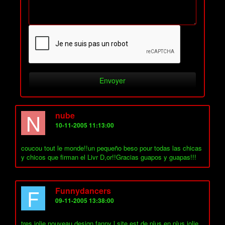
N
nube
10-11-2005 11:13:00
coucou tout le monde!!un pequeño beso pour todas las chicas
y chicos que firman el Livr D,or!!Gracias guapos y guapas!!!
F
Funnydancers
09-11-2005 13:38:00
tres jolie nouveau design fanny l site est de plus en plus jolie