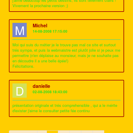
j'aime beaucoup les petits dessins, ils sont tellement clairs !
Vivement la prochaine version ;)
M
Michel
14-08-2008 17:15:00
Moi qui suis du métier je le trouve pas mal ce site et surtout
trés sympa, et puis la webmaistre est plutôt jolie si je peux me
permettre (n'en déplaise au monsieur, mais je ne souhaite pas
en découdre il a une belle épée!)
Félicitations.
D
danielle
02-08-2008 18:43:00
présentation originale et trés comprehensible , qui a le mérite
d'exister j'aime le consulter petite fée continu