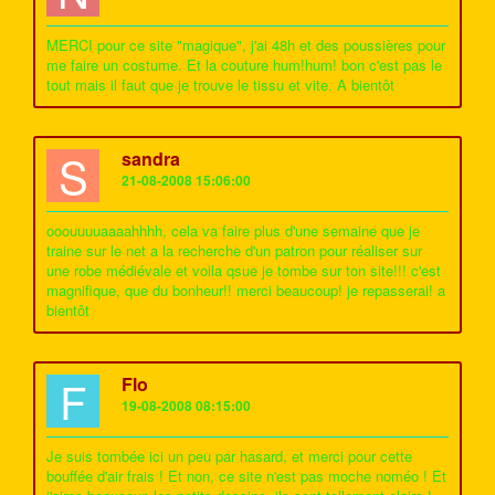
MERCI pour ce site "magique", j'ai 48h et des poussières pour
me faire un costume. Et la couture hum!hum! bon c'est pas le
tout mais il faut que je trouve le tissu et vite. A bientôt
S
sandra
21-08-2008 15:06:00
ooouuuuaaaahhhh, cela va faire plus d'une semaine que je
traine sur le net a la recherche d'un patron pour réaliser sur
une robe médiévale et voila qsue je tombe sur ton site!!! c'est
magnifique, que du bonheur!! merci beaucoup! je repasserai! a
bientôt
F
Flo
19-08-2008 08:15:00
Je suis tombée ici un peu par hasard, et merci pour cette
bouffée d'air frais ! Et non, ce site n'est pas moche noméo ! Et