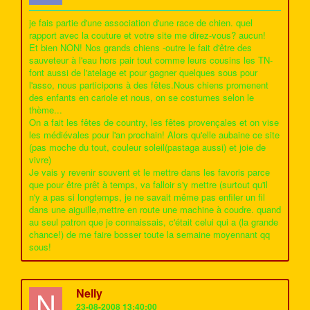
je fais partie d'une association d'une race de chien. quel
rapport avec la couture et votre site me direz-vous? aucun!
Et bien NON! Nos grands chiens -outre le fait d'être des
sauveteur à l'eau hors pair tout comme leurs cousins les TN-
font aussi de l'atelage et pour gagner quelques sous pour
l'asso, nous participons à des fêtes.Nous chiens promenent
des enfants en cariole et nous, on se costumes selon le
thème...
On a fait les fêtes de country, les fêtes provençales et on vise
les médiévales pour l'an prochain! Alors qu'elle aubaine ce site
(pas moche du tout, couleur soleil(pastaga aussi) et joie de
vivre)
Je vais y revenir souvent et le mettre dans les favoris parce
que pour être prêt à temps, va falloir s'y mettre (surtout qu'il
n'y a pas si longtemps, je ne savait même pas enfiler un fil
dans une aiguille,mettre en route une machine à coudre. quand
au seul patron que je connaissais, c'était celui qui a (la grande
chance!) de me faire bosser toute la semaine moyennant qq
sous!
N
Nelly
23-08-2008 13:40:00